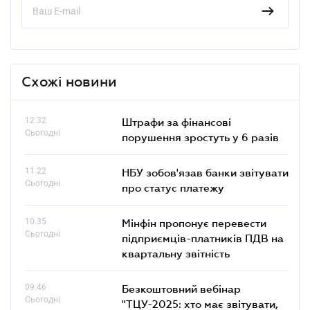
Схожі новини
12.32
Штрафи за фінансові
Сьогодні
порушення зростуть у 6 разів
11.22
НБУ зобов'язав банки звітувати
Сьогодні
про статус платежу
10.35
Мінфін пропонує перевести
Сьогодні
підприємців-платників ПДВ на
квартальну звітність
09.46
Безкоштовний вебінар
Сьогодні
"ТЦУ-2025: хто має звітувати,