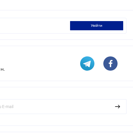
увійти
н.