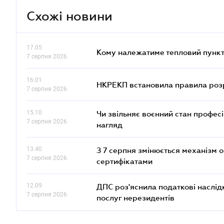
Схожі новини
17.05
Кому належатиме тепловий пункт
7 серпня 2026
16.01
НКРЕКП встановила правила розра
7 серпня 2026
15.10
Чи звільняє воєнний стан профес
7 серпня 2026
нагляд
13.40
З 7 серпня змінюється механізм 
7 серпня 2026
сертифікатами
12.09
ДПС роз'яснила податкові наслід
7 серпня 2026
послуг нерезидентів