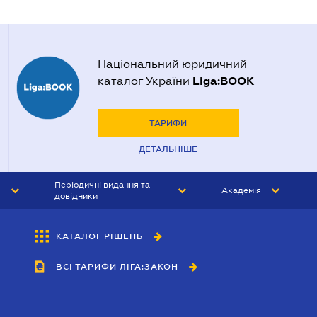
Національний юридичний
Liga:BOOK
каталог України
ТАРИФИ
ДЕТАЛЬНІШЕ
Періодичні видання та
Академія
довідники
ЮРИСТ&ЗАКОН
АКАДЕМІЯ ЛІГА:ЗАКОН
КАТАЛОГ РІШЕНЬ
БУХГАЛТЕР&ЗАКОН
ВСІ ТАРИФИ ЛІГА:ЗАКОН
ВІСНИК МСФЗ
ІНТЕРБУХ
ОСОБИСТИЙ ЕКСПЕРТ