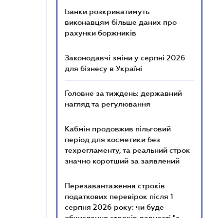
Банки розкриватимуть
виконавцям більше даних про
рахунки боржників
Законодавчі зміни у серпні 2026
для бізнесу в Україні
Головне за тиждень: державний
нагляд та регулювання
Кабмін продовжив пільговий
період для косметики без
техрегламенту, та реальний строк
значно коротший за заявлений
Перезавантаження строків
податкових перевірок після 1
серпня 2026 року: чи буде
обчислення строків давності "з