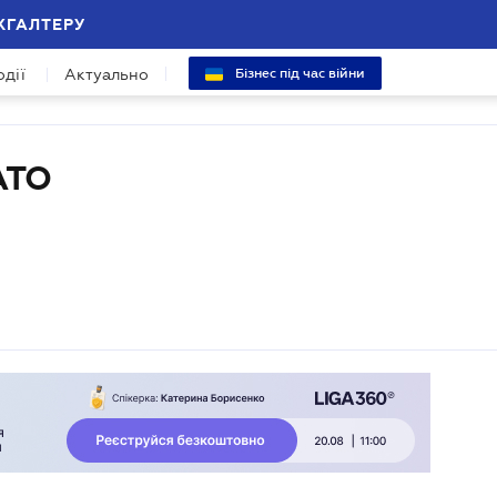
ХГАЛТЕРУ
одії
Актуально
Бізнес під час війни
АТО