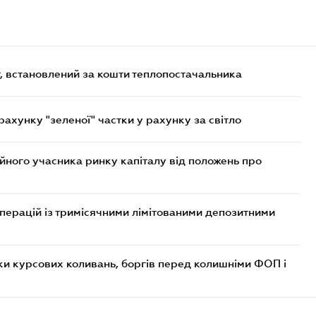
, встановлений за кошти теплопостачальника
хунку "зеленої" частки у рахунку за світло
ійного учасника ринку капіталу від положень про
операцій із тримісячними лімітованими депозитними
ки курсових коливань, боргів перед колишніми ФОП і