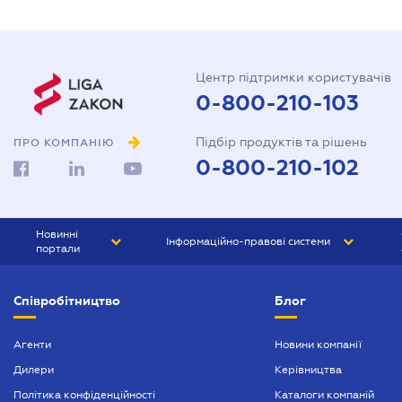
Центр підтримки користувачів
0-800-210-103
Підбір продуктів та рішень
ПРО КОМПАНІЮ
0-800-210-102
Новинні
Інформаційно-правові системи
портали
ЮРЛІГА
Право України
Співробітництво
Блог
БІЗНЕС
ГРАНД
БУХГАЛТЕР.ua
ПРАЙМ
Агенти
Новини компанії
Дилери
Керівництва
БУХГАЛТЕР ПРОФ
Політика конфіденційності
Каталоги компаній
ЮРИСТ ПРОФ