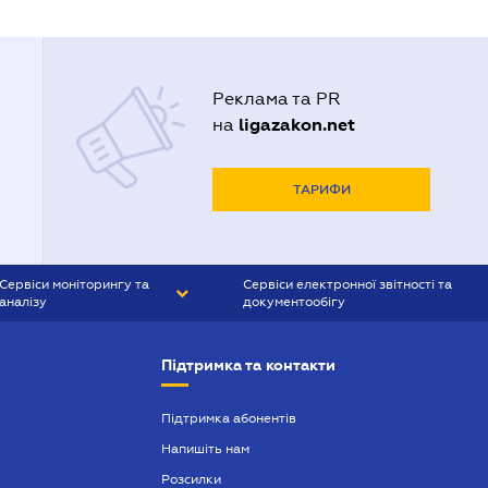
Реклама та PR
ligazakon.net
на
ТАРИФИ
Сервіси моніторингу та
Сервіси електронної звітності та
аналізу
документообігу
CONTR AGENT
Liga:REPORT
Підтримка та контакти
SMS-МАЯК
VERDICTUM
Підтримка абонентів
Напишіть нам
SEMANTRUM
Розсилки
SMS-МАЯК ІПОТЕКА