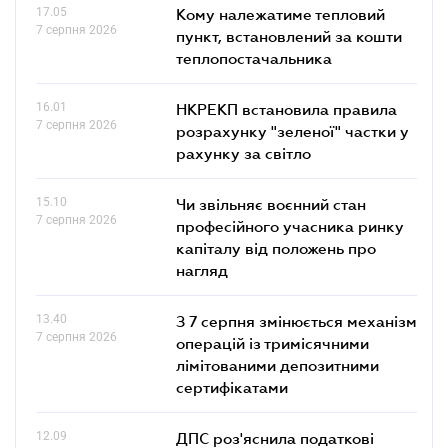
17.05
Кому належатиме тепловий
7 серпня 2026
пункт, встановлений за кошти
теплопостачальника
16.01
НКРЕКП встановила правила
7 серпня 2026
розрахунку "зеленої" частки у
рахунку за світло
15.10
Чи звільняє воєнний стан
7 серпня 2026
професійного учасника ринку
капіталу від положень про
нагляд
13.40
З 7 серпня змінюється механізм
7 серпня 2026
операцій із тримісячними
лімітованими депозитними
сертифікатами
12.09
ДПС роз'яснила податкові