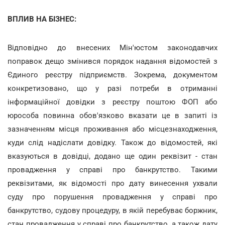
ВПЛИВ НА БІЗНЕС:
Відповідно до внесених Мін'юстом законодавчих
поправок дещо змінився порядок надання відомостей з
Єдиного реєстру підприємств. Зокрема, документом
конкретизовано, що у разі потреби в отриманні
інформаційної довідки з реєстру поштою ФОП або
юрособа повинна обов'язково вказати це в запиті із
зазначенням місця проживання або місцезнаходження,
куди слід надіслати довідку. Також до відомостей, які
вказуються в довідці, додано ще один реквізит - стан
провадження у справі про банкрутство. Такими
реквізитами, як відомості про дату винесення ухвали
суду про порушення провадження у справі про
банкрутство, судову процедуру, в якій перебуває боржник,
стан провадження у справі про банкрутство, а також дату