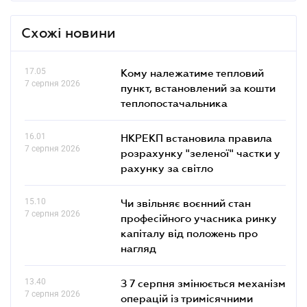
Схожі новини
17.05
Кому належатиме тепловий
7 серпня 2026
пункт, встановлений за кошти
теплопостачальника
16.01
НКРЕКП встановила правила
7 серпня 2026
розрахунку "зеленої" частки у
рахунку за світло
15.10
Чи звільняє воєнний стан
7 серпня 2026
професійного учасника ринку
капіталу від положень про
нагляд
13.40
З 7 серпня змінюється механізм
7 серпня 2026
операцій із тримісячними