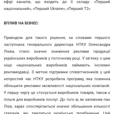
ефірі каналів, що входять до її складу: «Перший
національний», «Перший Ukraine», «Перший Т2».
ВПЛИВ НА БІЗНЕС:
Приводом для такого рішення, за словами першого
заступника генерального директора НТКУ Олександра
Лієва, стало значне зниження реклами продукції
українських виробників у поточному році. У зв'язку з цим
нішу національних виробників займають іноземні
рекламодавці. З метою підтримки співвітчизників у цей
непростий час НТКУ розробила програму, яка повинна
збільшити рекламні можливості національних компаній.
У першу чергу це стосується виробників товарів, також є
пільги для виробників послуг. До того ж, як запевнив пан
Лієв, зараз спостерігається значне збільшення кількості
глядачів, які дивляться українське телебачення. Цей