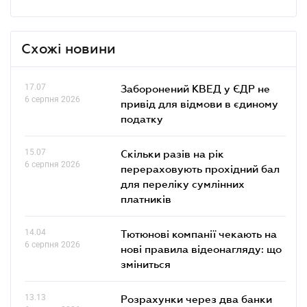
Схожі новини
17.07
Заборонений КВЕД у ЄДР не
6 серпня 2026
привід для відмови в єдиному
податку
15.07
Скільки разів на рік
6 серпня 2026
перераховують прохідний бал
для переліку сумлінних
платників
14.04
Тютюнові компанії чекають на
6 серпня 2026
нові правила відеонагляду: що
зміниться
13.13
Розрахунки через два банки