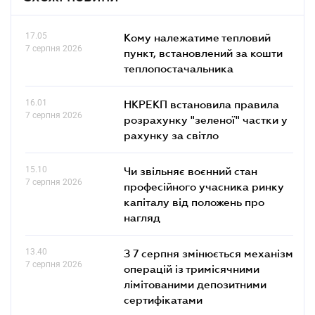
17.05
Кому належатиме тепловий
7 серпня 2026
пункт, встановлений за кошти
теплопостачальника
16.01
НКРЕКП встановила правила
7 серпня 2026
розрахунку "зеленої" частки у
рахунку за світло
15.10
Чи звільняє воєнний стан
7 серпня 2026
професійного учасника ринку
капіталу від положень про
нагляд
13.40
З 7 серпня змінюється механізм
7 серпня 2026
операцій із тримісячними
лімітованими депозитними
сертифікатами