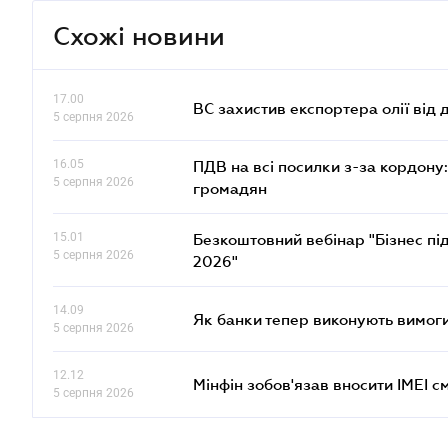
Схожі новини
17.00
ВС захистив експортера олії від
5 серпня 2026
16.05
ПДВ на всі посилки з-за кордону:
5 серпня 2026
громадян
15.01
Безкоштовний вебінар "Бізнес під
5 серпня 2026
2026"
14.09
Як банки тепер виконують вимоги
5 серпня 2026
12.12
Мінфін зобов'язав вносити IMEI 
5 серпня 2026