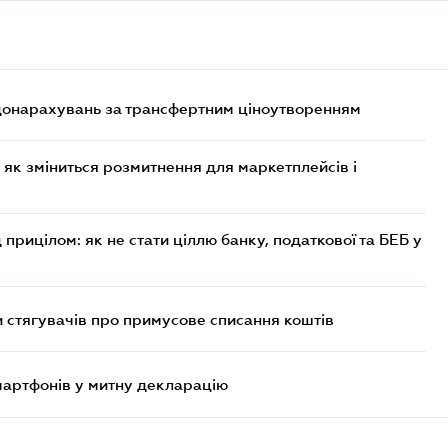
 донарахувань за трансфертним ціноутворенням
 як зміниться розмитнення для маркетплейсів і
 прицілом: як не стати ціллю банку, податкової та БЕБ у
 стягувачів про примусове списання коштів
смартфонів у митну декларацію