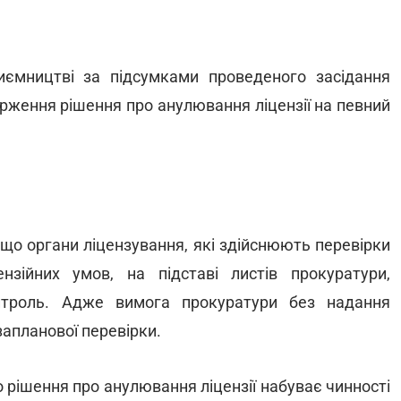
иємництві за підсумками проведеного засідання
арження рішення про анулювання ліцензії на певний
що органи ліцензування, які здійснюють перевірки
зійних умов, на підставі листів прокуратури,
троль. Адже вимога прокуратури без надання
апланової перевірки.
 рішення про анулювання ліцензії набуває чинності