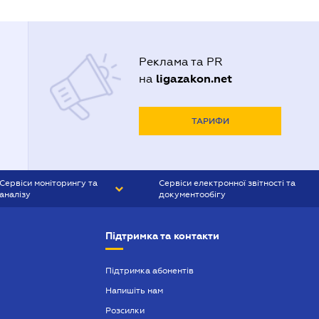
Реклама та PR
ligazakon.net
на
ТАРИФИ
Сервіси моніторингу та
Сервіси електронної звітності та
аналізу
документообігу
CONTR AGENT
Liga:REPORT
Підтримка та контакти
SMS-МАЯК
VERDICTUM
Підтримка абонентів
Напишіть нам
SEMANTRUM
Розсилки
SMS-МАЯК ІПОТЕКА