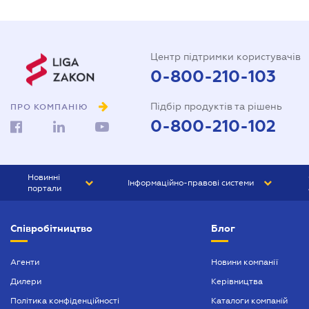
Центр підтримки користувачів
0-800-210-103
Підбір продуктів та рішень
ПРО КОМПАНІЮ
0-800-210-102
Новинні
Інформаційно-правові системи
портали
ЮРЛІГА
Право України
Співробітництво
Блог
БІЗНЕС
ГРАНД
БУХГАЛТЕР.ua
ПРАЙМ
Агенти
Новини компанії
Дилери
Керівництва
БУХГАЛТЕР ПРОФ
Політика конфіденційності
Каталоги компаній
ЮРИСТ ПРОФ