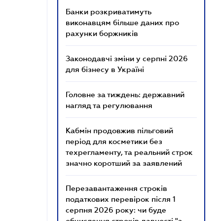
Банки розкриватимуть
виконавцям більше даних про
рахунки боржників
Законодавчі зміни у серпні 2026
для бізнесу в Україні
Головне за тиждень: державний
нагляд та регулювання
Кабмін продовжив пільговий
період для косметики без
техрегламенту, та реальний строк
значно коротший за заявлений
Перезавантаження строків
податкових перевірок після 1
серпня 2026 року: чи буде
обчислення строків давності "з