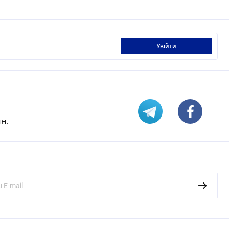
увійти
н.