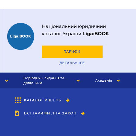
Національний юридичний
Liga:BOOK
каталог України
ТАРИФИ
ДЕТАЛЬНІШЕ
Періодичні видання та
Академія
довідники
ЮРИСТ&ЗАКОН
АКАДЕМІЯ ЛІГА:ЗАКОН
КАТАЛОГ РІШЕНЬ
БУХГАЛТЕР&ЗАКОН
ВСІ ТАРИФИ ЛІГА:ЗАКОН
ВІСНИК МСФЗ
ІНТЕРБУХ
ОСОБИСТИЙ ЕКСПЕРТ