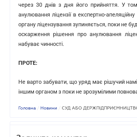
через 30 днів з дня його прийняття. У то
анулювання ліцензії в експертно-апеляційну
органу ліцензування зупиняється, поки не буде
оскарження рішення про анулювання ліцен
набуває чинності.
ПРОТЕ:
Не варто забувати, що уряд має рішучий нам
іншим органом з поки не зрозумілими повно
Головна
/
Новини
/
СУД АБО ДЕРЖПІДПРИЄМНИЦТВ