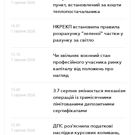
7 серпня 2026
пункт, встановлений за кошти
теплопостачальника
16.01
НКРЕКП встановила правила
7 серпня 2026
розрахунку "зеленої" частки у
рахунку за світло
15.10
Чи звільняє воєнний стан
7 серпня 2026
професійного учасника ринку
капіталу від положень про
нагляд
13.40
З 7 серпня змінюється механізм
7 серпня 2026
операцій із тримісячними
лімітованими депозитними
сертифікатами
12.09
ДПС роз'яснила податкові
7 серпня 2026
наслідки курсових коливань,