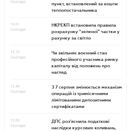
Сьогодні
пункт, встановлений за кошти
теплопостачальника
16.01
НКРЕКП встановила правила
Сьогодні
розрахунку "зеленої" частки у
рахунку за світло
15.10
Чи звільняє воєнний стан
Сьогодні
професійного учасника ринку
капіталу від положень про
нагляд
13.40
З 7 серпня змінюється механізм
Сьогодні
операцій із тримісячними
лімітованими депозитними
сертифікатами
12.09
ДПС роз'яснила податкові
Сьогодні
наслідки курсових коливань,