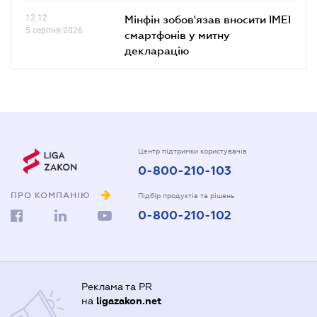
12.12
Мінфін зобов'язав вносити IMEI
5 серпня 2026
смартфонів у митну
декларацію
Центр підтримки користувачів
0-800-210-103
ПРО КОМПАНІЮ
Підбір продуктів та рішень
0-800-210-102
Реклама та PR
на
ligazakon.net