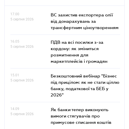
17.00
ВС захистив експортера олії
5 серпня 2026
від донарахувань за
трансфертним ціноутворенням
16.05
ПДВ на всі посилки з-за
5 серпня 2026
кордону: як зміниться
розмитнення для
маркетплейсів і громадян
15.01
Безкоштовний вебінар "Бізнес
5 серпня 2026
під прицілом: як не стати ціллю
банку, податкової та БЕБ у
2026"
14.09
Як банки тепер виконують
5 серпня 2026
вимоги стягувачів про
примусове списання коштів