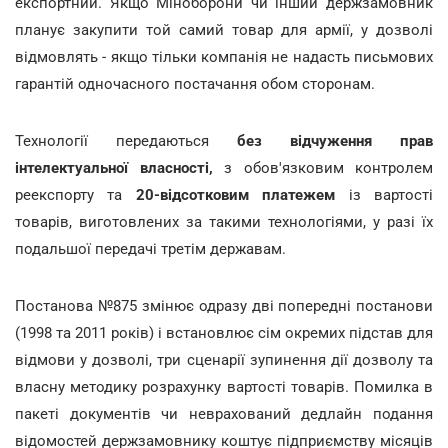
експортний. Якщо Міноборони чи інший держзамовник
планує закупити той самий товар для армії, у дозволі
відмовлять - якщо тільки компанія не надасть письмових
гарантій одночасного постачання обом сторонам.
Технології передаються
без відчуження прав
інтелектуальної власності,
з обов'язковим контролем
реекспорту та
20-відсотковим платежем
із вартості
товарів, виготовлених за такими технологіями, у разі їх
подальшої передачі третім державам.
Постанова №875 змінює одразу дві попередні постанови
(1998 та 2011 років) і встановлює сім окремих підстав для
відмови у дозволі, три сценарії зупинення дії дозволу та
власну методику розрахунку вартості товарів. Помилка в
пакеті документів чи неврахований дедлайн подання
відомостей держзамовнику коштує підприємству місяців