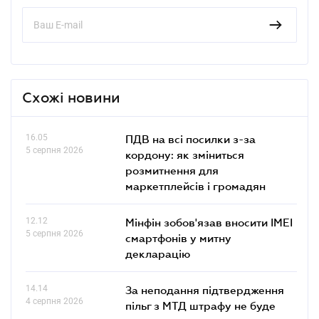
Схожі новини
16.05
ПДВ на всі посилки з-за
5 серпня 2026
кордону: як зміниться
розмитнення для
маркетплейсів і громадян
12.12
Мінфін зобов'язав вносити IMEI
5 серпня 2026
смартфонів у митну
декларацію
14.14
За неподання підтвердження
4 серпня 2026
пільг з МТД штрафу не буде