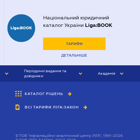
Національний юридичний
Liga:BOOK
каталог України
ТАРИФИ
ДЕТАЛЬНІШЕ
Періодичні видання та
Академія
довідники
ЮРИСТ&ЗАКОН
АКАДЕМІЯ ЛІГА:ЗАКОН
КАТАЛОГ РІШЕНЬ
БУХГАЛТЕР&ЗАКОН
ВСІ ТАРИФИ ЛІГА:ЗАКОН
ВІСНИК МСФЗ
ІНТЕРБУХ
ОСОБИСТИЙ ЕКСПЕРТ
©
ТОВ "інформаційно-аналітичний центр ЛІГА", 1991-2026.