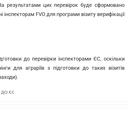
 За результатами цих перевірок буде сформовано
ні інспекторам FVO для програми візиту верифікації
ідготовки до перевірки інспекторами ЄС, оскільки
інги для аграріїв з підготовки до таких візитів
заходи).
В ДО ЄС