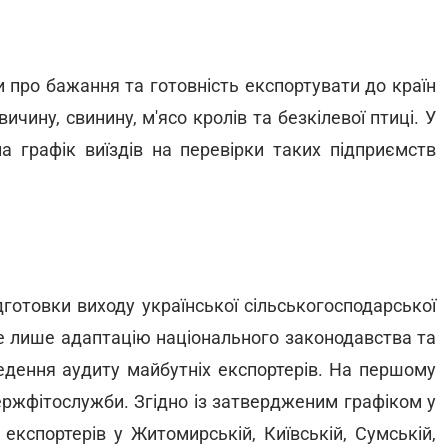
и про бажання та готовність експортувати до країн
чину, свинину, м'ясо кролів та безкілевої птиці. У
 графік виїздів на перевірки таких підприємств
готовки виходу української сільськогосподарської
не лише адаптацію національного законодавства та
оведення аудиту майбутніх експортерів. На першому
ержфітослужби. Згідно із затвердженим графіком у
експортерів у Житомирській, Київській, Сумській,