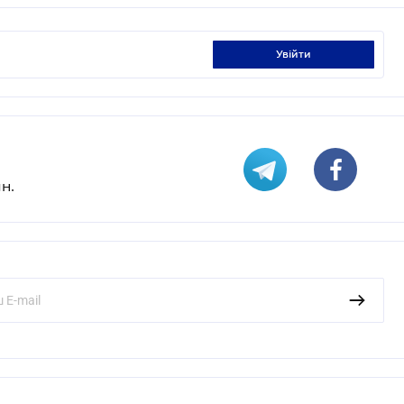
увійти
н.