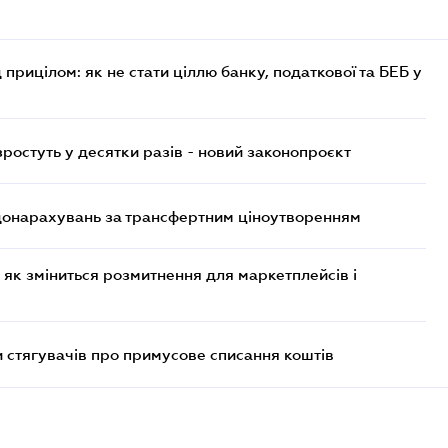
 прицілом: як не стати ціллю банку, податкової та БЕБ у
остуть у десятки разів - новий законопроєкт
 донарахувань за трансфертним ціноутворенням
 як зміниться розмитнення для маркетплейсів і
 стягувачів про примусове списання коштів