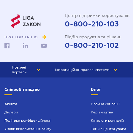
Центр підтримки користувачів
0-800-210-103
Підбір продуктів та рішень
ПРО КОМПАНІЮ
0-800-210-102
Новинні
Інформаційно-правові системи
портали
ЮРЛІГА
Право України
Співробітництво
Блог
БІЗНЕС
ГРАНД
БУХГАЛТЕР.ua
ПРАЙМ
Агенти
Новини компанії
Дилери
Керівництва
БУХГАЛТЕР ПРОФ
Політика конфіденційності
Каталоги компаній
ЮРИСТ ПРОФ
Умови використання сайту
Теми в центрі уваги