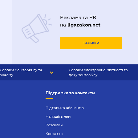
Реклама та PR
ligazakon.net
на
ТАРИФИ
Сервіси моніторингу та
Сервіси електронної звітності та
аналізу
документообігу
CONTR AGENT
Liga:REPORT
Підтримка та контакти
SMS-МАЯК
VERDICTUM
Підтримка абонентів
Напишіть нам
SEMANTRUM
Розсилки
SMS-МАЯК ІПОТЕКА
Контакти