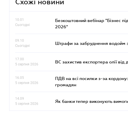
Схожі новини
10.01
Безкоштовний вебінар "Бізнес під
Сьогодні
2026"
09.10
Штрафи за забруднення водойм зр
Сьогодні
17.00
ВС захистив експортера олії від
5 серпня 2026
16.05
ПДВ на всі посилки з-за кордону:
5 серпня 2026
громадян
14.09
Як банки тепер виконують вимоги
5 серпня 2026