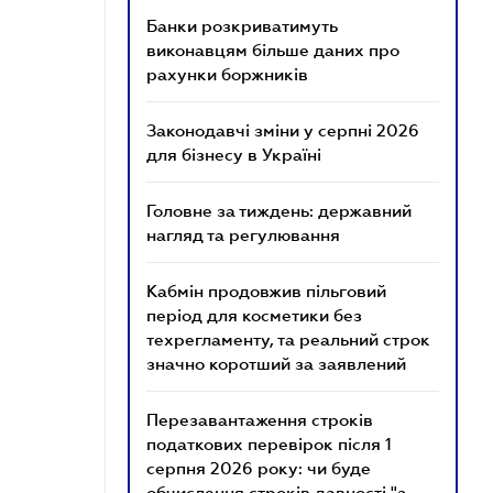
Банки розкриватимуть
виконавцям більше даних про
рахунки боржників
Законодавчі зміни у серпні 2026
для бізнесу в Україні
Головне за тиждень: державний
нагляд та регулювання
Кабмін продовжив пільговий
період для косметики без
техрегламенту, та реальний строк
значно коротший за заявлений
Перезавантаження строків
податкових перевірок після 1
серпня 2026 року: чи буде
обчислення строків давності "з