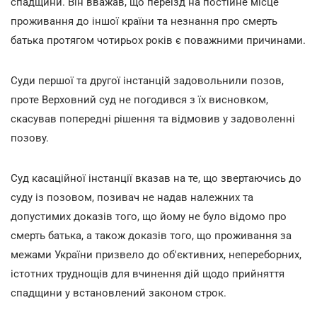
спадщини. Він вважав, що переїзд на постійне місце
проживання до іншої країни та незнання про смерть
батька протягом чотирьох років є поважними причинами.
Суди першої та другої інстанцій задовольнили позов,
проте Верховний суд не погодився з їх висновком,
скасував попередні рішення та відмовив у задоволенні
позову.
Суд касаційної інстанції вказав на те, що звертаючись до
суду із позовом, позивач не надав належних та
допустимих доказів того, що йому не було відомо про
смерть батька, а також доказів того, що проживання за
межами України призвело до об'єктивних, непереборних,
істотних труднощів для вчинення дій щодо прийняття
спадщини у встановлений законом строк.