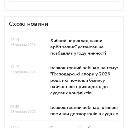
Схожі новини
17.14
Хибний переклад назви
26 червня 2026
арбітражної установи не
позбавляє угоду чинності
10.17
Безкоштовний вебінар на тему:
23 червня 2026
"Господарські спори у 2026
році: які помилки бізнесу
найчастіше призводять до
судових конфліктів"
09.40
Безкоштовний вебінар: «Типові
18 червня 2026
помилки держорганів в судах »
11.57
Безкоштовний вебінар: