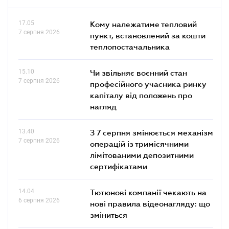
17.05
Кому належатиме тепловий
7 серпня 2026
пункт, встановлений за кошти
теплопостачальника
15.10
Чи звільняє воєнний стан
7 серпня 2026
професійного учасника ринку
капіталу від положень про
нагляд
13.40
З 7 серпня змінюється механізм
7 серпня 2026
операцій із тримісячними
лімітованими депозитними
сертифікатами
14.04
Тютюнові компанії чекають на
6 серпня 2026
нові правила відеонагляду: що
зміниться