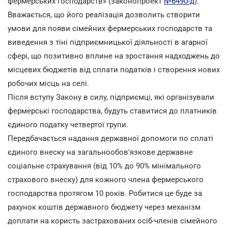
фермерських господарств» (законопроект
№6490-д
).
Вважається, що його реалізація дозволить створити
умови для появи сімейних фермерських господарств та
виведення з тіні підприємницької діяльності в агарної
сфері, що позитивно вплине на зростання надходжень до
місцевих бюджетів від сплати податків і створення нових
робочих місць на селі.
Після вступу Закону в силу, підприємці, які організували
фермерські господарства, будуть ставитися до платників
єдиного податку четвертої групи.
Передбачається надання державної допомоги по сплаті
єдиного внеску на загальнообов'язкове державне
соціальне страхування (від 10% до 90% мінімального
страхового внеску) для кожного члена фермерського
господарства протягом 10 років. Робитися це буде за
рахунок коштів державного бюджету через механізм
доплати на користь застрахованих осіб-членів сімейного