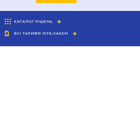
КАТАЛОГ РІШЕНЬ
ВСІ ТАРИФИ ЛІГА:ЗАКОН
Співробітництво
Агенти
Дилери
Політика конфіденційності
Умови використання сайту
Реклама
Блог
Новини компанії
Керівництва
Каталоги компаній