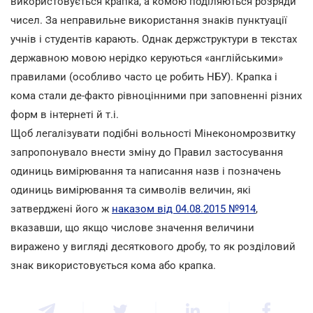
використовується крапка, а комою поділяються розряди
чисел. За неправильне використання знаків пунктуації
учнів і студентів карають. Однак держструктури в текстах
державною мовою нерідко керуються «англійськими»
правилами (особливо часто це робить НБУ). Крапка і
кома стали де-факто рівноцінними при заповненні різних
форм в інтернеті й т.і.
Щоб легалізувати подібні вольності Мінекономрозвитку
запропонувало внести зміну до Правил застосування
одиниць вимірювання та написання назв і позначень
одиниць вимірювання та символів величин, які
затверджені його ж
наказом від 04.08.2015 №914
,
вказавши, що якщо числове значення величини
виражено у вигляді десяткового дробу, то як розділовий
знак використовується кома або крапка.