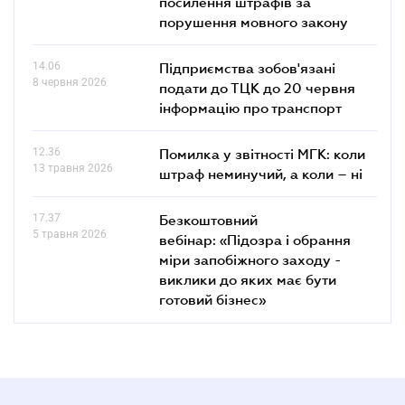
посилення штрафів за
порушення мовного закону
14.06
Підприємства зобов'язані
8 червня 2026
подати до ТЦК до 20 червня
інформацію про транспорт
12.36
Помилка у звітності МГК: коли
13 травня 2026
штраф неминучий, а коли – ні
17.37
Безкоштовний
5 травня 2026
вебінар: «Підозра і обрання
міри запобіжного заходу -
виклики до яких має бути
готовий бізнес»