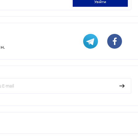
увійти
н.