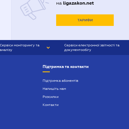
ligazakon.net
на
ТАРИФИ
Сервіси моніторингу та
Сервіси електронної звітності та
аналізу
документообігу
CONTR AGENT
Liga:REPORT
Підтримка та контакти
SMS-МАЯК
VERDICTUM
Підтримка абонентів
Напишіть нам
SEMANTRUM
Розсилки
SMS-МАЯК ІПОТЕКА
Контакти