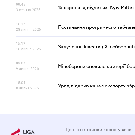
09.45
15 серпня відбудеться Kyiv Milte
3 серпня 2026
16.17
Постачання програмного забезпе
28 липня 2026
15.12
Залучення інвестицій в оборонні 
16 липня 2026
09.07
Міноборони оновило критерії бр
9 липня 2026
15.04
Уряд відкрив канал експорту збр
8 липня 2026
Центр підтримки користувачів