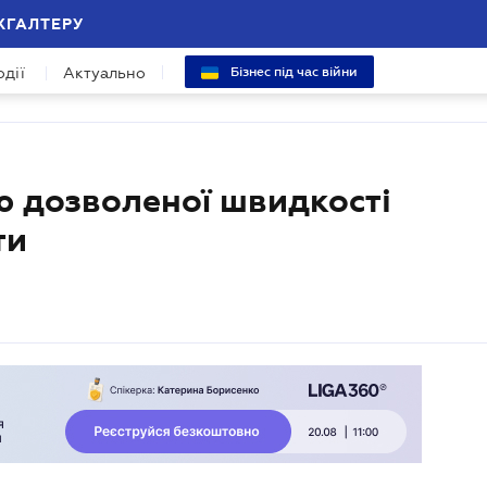
ХГАЛТЕРУ
одії
Актуально
Бізнес під час війни
ю дозволеної швидкості
ти