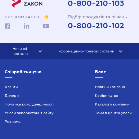
0-800-210-103
Підбір продуктів та рішень
ПРО КОМПАНІЮ
0-800-210-102
Новинні
Інформаційно-правові системи
портали
ЮРЛІГА
Право України
Співробітництво
Блог
БІЗНЕС
ГРАНД
БУХГАЛТЕР.ua
ПРАЙМ
Агенти
Новини компанії
Дилери
Керівництва
БУХГАЛТЕР ПРОФ
Політика конфіденційності
Каталоги компаній
ЮРИСТ ПРОФ
Умови використання сайту
Теми в центрі уваги
ЮРИСТ
Реклама
ПІДПРИЄМЕЦЬ