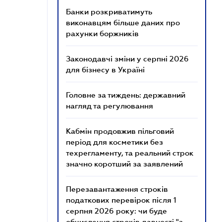
Банки розкриватимуть
виконавцям більше даних про
рахунки боржників
Законодавчі зміни у серпні 2026
для бізнесу в Україні
Головне за тиждень: державний
нагляд та регулювання
Кабмін продовжив пільговий
період для косметики без
техрегламенту, та реальний строк
значно коротший за заявлений
Перезавантаження строків
податкових перевірок після 1
серпня 2026 року: чи буде
обчислення строків давності "з