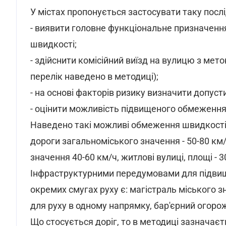
У містах пропонується застосувати таку послі
- виявити головне функціональне призначення 
швидкості;
- здійснити комісійний виїзд на вулицю з метою
перелік наведено в методиці);
- на основі факторів ризику визначити допуст
- оцінити можливість підвищеного обмеження
Наведено такі можливі обмеження швидкості д
дороги загальноміського значення - 50-80 км/
значення 40-60 км/ч, житлові вулиці, площі - 30
Інфраструктурними передумовами для підвищ
окремих смугах руху є: магістраль міського з
для руху в одному напрямку, бар'єрний огоро
Що стосується доріг, то в методиці зазначаєт