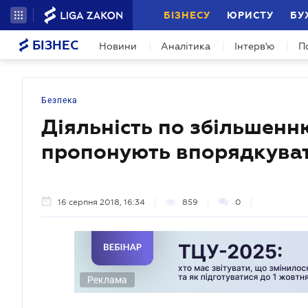
БІЗНЕСУ
ЮРИСТУ
БУ
БІЗНЕС
Новини
Аналітика
Інтерв'ю
П
Безпека
Діяльність по збільшенн
пропонують впорядкува
16 серпня 2018, 16:34
859
0
Реклама