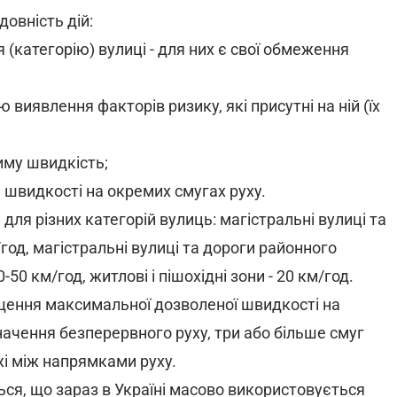
довність дій:
(категорію) вулиці - для них є свої обмеження
 виявлення факторів ризику, які присутні на ній (їх
иму швидкість;
 швидкості на окремих смугах руху.
ля різних категорій вулиць: магістральні вулиці та
год, магістральні вулиці та дороги районного
-50 км/год, житлові і пішохідні зони - 20 км/год.
ення максимальної дозволеної швидкості на
начення безперервного руху, три або більше смуг
жі між напрямками руху.
ься, що зараз в Україні масово використовується