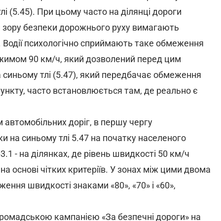
і (5.45). При цьому часто на ділянці дороги
чки зору безпеки дорожнього руху вимагають
 Водії психологічно сприймають таке обмеження
ежимом 90 км/ч, який дозволений перед цим
 синьому тлі (5.47), який передбачає обмеження
ункту, часто встановлюється там, де реально є
автомобільних доріг, в першу чергу
и на синьому тлі 5.47 на початку населеного
3.1 - на ділянках, де рівень швидкості 50 км/ч
на основі чітких критеріїв. У зонах між цими двома
ння швидкості знаками «80», «70» і «60»,
громадською кампанією «За безпечні дороги» на