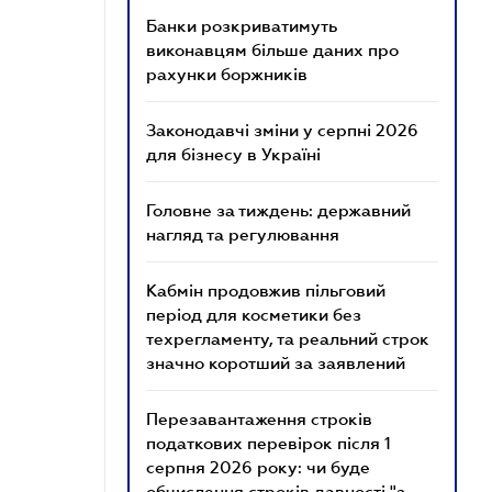
Банки розкриватимуть
виконавцям більше даних про
рахунки боржників
Законодавчі зміни у серпні 2026
для бізнесу в Україні
Головне за тиждень: державний
нагляд та регулювання
Кабмін продовжив пільговий
період для косметики без
техрегламенту, та реальний строк
значно коротший за заявлений
Перезавантаження строків
податкових перевірок після 1
серпня 2026 року: чи буде
обчислення строків давності "з