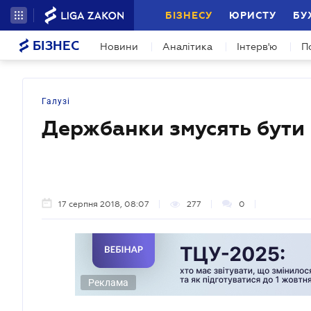
БІЗНЕСУ
ЮРИСТУ
БУ
БІЗНЕС
Новини
Аналітика
Інтерв'ю
П
Галузі
Держбанки змусять бути
17 серпня 2018, 08:07
277
0
Реклама