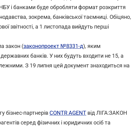
НБУ і банками буде обробляти формат розкриття
одавства, зокрема, банківської таємниці. Обіцяно,
ої звітності, а 1 листопада вийдуть перші
а закон (
законопроект №8331-д
), яким
державних банків. У них будуть входити не 15, а
залежними. З 19 липня цей документ знаходиться на
гу бізнес-партнерів
CONTR AGENT
від ЛІГА:ЗАКОН
гентів серед фізичних і юридичних осіб та