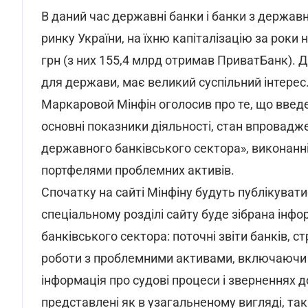
В даний час державні банки і банки з держа
ринку України, на їхню капіталізацію за рок
грн (з них 155,4 млрд отримав ПриватБанк). Д
для держави, має великий суспільний інтерес. 
Маркаровой Мінфін оголосив про те, що введе 
основні показники діяльності, стан впровад
державного банківського сектора», виконанні 
портфелями проблемних активів.
Спочатку на сайті Мінфіну будуть публікуватися
спеціальному розділі сайту буде зібрана інф
банківського сектора: поточні звіти банків, стр
роботи з проблемними активами, включаючи р
інформація про судові процеси і зверненнях д
представлені як в узагальненому вигляді, та