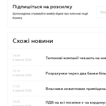
Підпишіться на розсилку
Щопонеділка отримуйте weekly-digest про ключові події
бізнесу
Схожі новини
14.04
Тютюнові компанії чекають на но
6 серпня 2026
13.13
Розрахунки через два банки біль
6 серпня 2026
11.02
Власники нежитлових приміщень 
6 серпня 2026
16.05
ПДВ на всі посилки з-за кордону: