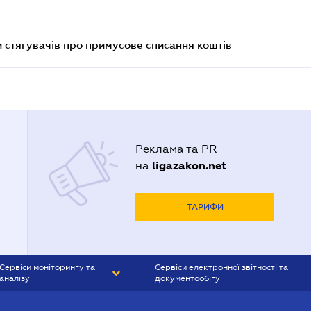
 стягувачів про примусове списання коштів
Реклама та PR
ligazakon.net
на
ТАРИФИ
Сервіси моніторингу та
Сервіси електронної звітності та
аналізу
документообігу
CONTR AGENT
Liga:REPORT