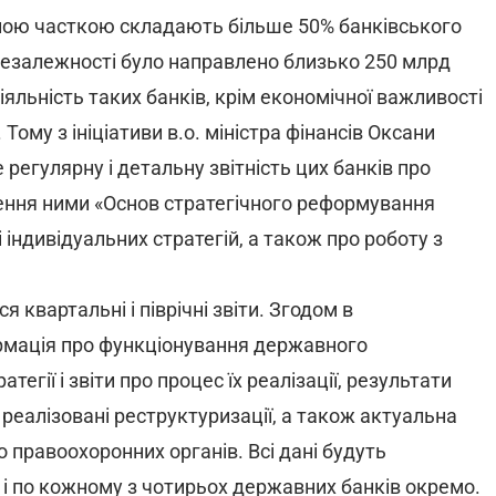
вною часткою складають більше 50% банківського
и незалежності було направлено близько 250 млрд
іяльність таких банків, крім економічної важливості
Тому з ініціативи в.о. міністра фінансів Оксани
регулярну і детальну звітність цих банків про
ження ними «Основ стратегічного реформування
індивідуальних стратегій, а також про роботу з
 квартальні і піврічні звіти. Згодом в
ормація про функціонування державного
атегії і звіти про процес їх реалізації, результати
еалізовані реструктуризації, а також актуальна
о правоохоронних органів. Всі дані будуть
к і по кожному з чотирьох державних банків окремо.