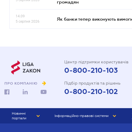
5 серпня 2026
громадян
14.09
Як банки тепер виконують вимоги
5 серпня 2026
Центр підтримки користувачів
0-800-210-103
Підбір продуктів та рішень
ПРО КОМПАНІЮ
0-800-210-102
Новинні
Інформаційно-правові системи
портали
ЮРЛІГА
Право України