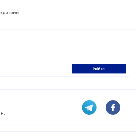
дкритими
увійти
н.