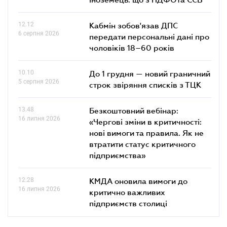
12.12
Кабмін зобов'язав ДПС
6 серпня 2026
передати персональні дані про
чоловіків 18–60 років
10.10
До 1 грудня — новий граничний
5 серпня 2026
строк звіряння списків з ТЦК
13.48
Безкоштовний вебінар:
16 липня 2026
«Чергові зміни в критичності:
нові вимоги та правила. Як не
втратити статус критичного
підприємства»
12.28
КМДА оновила вимоги до
16 липня 2026
критично важливих
підприємств столиці