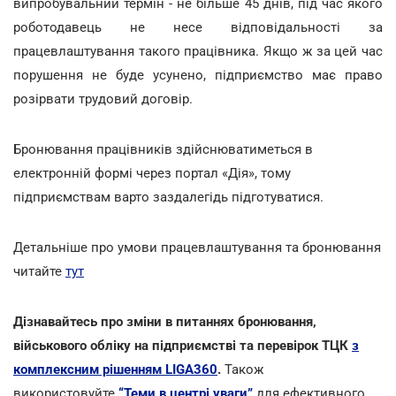
випробувальний термін - не більше 45 днів, під час якого
роботодавець не несе відповідальності за
працевлаштування такого працівника. Якщо ж за цей час
порушення не буде усунено, підприємство має право
розірвати трудовий договір.
Бронювання працівників здійснюватиметься в
електронній формі через портал «Дія», тому
підприємствам варто заздалегідь підготуватися.
Детальніше про умови працевлаштування та бронювання
читайте
тут
Дізнавайтесь про зміни в питаннях бронювання,
військового обліку на підприємстві та перевірок ТЦК
з
комплексним рішенням LIGA360
.
Також
використовуйте
“Теми в центрі уваги”
для ефективного