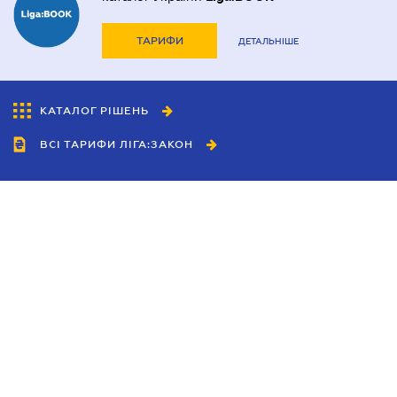
ТАРИФИ
ДЕТАЛЬНІШЕ
КАТАЛОГ РІШЕНЬ
ВСІ ТАРИФИ ЛІГА:ЗАКОН
Співробітництво
Агенти
Дилери
Політика конфіденційності
Умови використання сайту
Реклама
Блог
Новини компанії