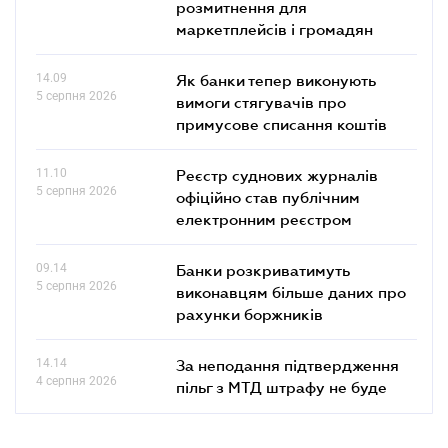
розмитнення для
маркетплейсів і громадян
14.09
Як банки тепер виконують
5 серпня 2026
вимоги стягувачів про
примусове списання коштів
11.10
Реєстр суднових журналів
5 серпня 2026
офіційно став публічним
електронним реєстром
09.14
Банки розкриватимуть
5 серпня 2026
виконавцям більше даних про
рахунки боржників
14.14
За неподання підтвердження
4 серпня 2026
пільг з МТД штрафу не буде