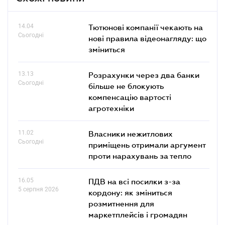
14.04
Тютюнові компанії чекають на
Сьогодні
нові правила відеонагляду: що
зміниться
13.13
Розрахунки через два банки
Сьогодні
більше не блокують
компенсацію вартості
агротехніки
11.02
Власники нежитлових
Сьогодні
приміщень отримали аргумент
проти нарахувань за тепло
16.05
ПДВ на всі посилки з-за
5 серпня 2026
кордону: як зміниться
розмитнення для
маркетплейсів і громадян