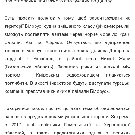
про створення вантажного сполучення по Дніпру.
Суть проекту полягає у тому, щоб завантажувати на
території Білорусі судна змішаного класу (річка-море), які
зможуть доставляти вантажі через Чорне море до країн
Європи, Азії та Африки. Очікується, що відправною
точкою в Білорусі стане глибоководна ділянка Дніпра на
кордоні з Україною, в районі села Нижні Жари
(Гомельська область). Фарватер річки на ділянці між
портом і Київським водосховищем планується
поглибити. В якості інвестора будуть виступати турецькі
компанії, представники яких відвідали Білорусь.
Говориться також про те, що дана тема обговорювалася
раніше і з представниками української сторони. Зокрема,
в 2017 році керівники Гомельської та Херсонської
областей, а також представники однієї з великих