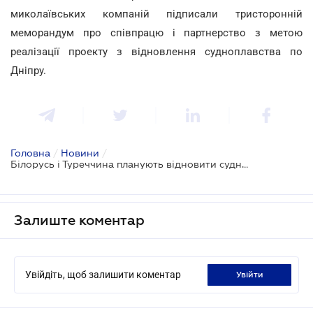
миколаївських компаній підписали тристоронній
меморандум про співпрацю і партнерство з метою
реалізації проекту з відновлення судноплавства по
Дніпру.
Головна
/
Новини
/
Білорусь і Туреччина планують відновити судноплавство по Дніпру
Залиште коментар
Увійдіть, щоб залишити коментар
увійти