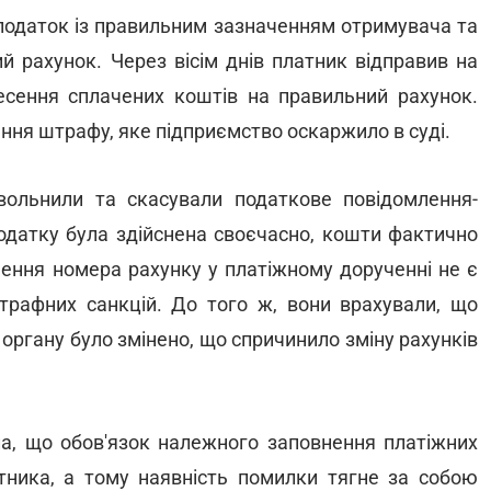
 податок із правильним зазначенням отримувача та
й рахунок. Через вісім днів платник відправив на
есення сплачених коштів на правильний рахунок.
ння штрафу, яке підприємство оскаржило в суді.
вольнили та скасували податкове повідомлення-
податку була здійснена своєчасно, кошти фактично
ення номера рахунку у платіжному дорученні не є
рафних санкцій. До того ж, вони врахували, що
органу було змінено, що спричинило зміну рахунків
ла, що обов'язок належного заповнення платіжних
ника, а тому наявність помилки тягне за собою