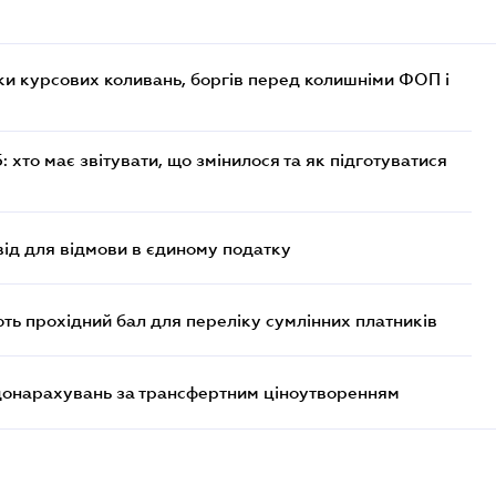
ки курсових коливань, боргів перед колишніми ФОП і
хто має звітувати, що змінилося та як підготуватися
ід для відмови в єдиному податку
ють прохідний бал для переліку сумлінних платників
 донарахувань за трансфертним ціноутворенням