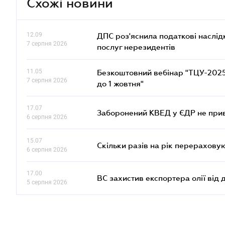
Схожі новини
12.09
ДПС роз'яснила податкові наслід
7 серпня 2026
послуг нерезидентів
11.05
Безкоштовний вебінар "ТЦУ-2025: 
7 серпня 2026
до 1 жовтня"
17.07
Заборонений КВЕД у ЄДР не прив
6 серпня 2026
15.07
Скільки разів на рік перерахову
6 серпня 2026
17.00
ВС захистив експортера олії від
5 серпня 2026