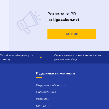
Реклама та PR
ligazakon.net
на
ТАРИФИ
Сервіси моніторингу та
Сервіси електронної звітності та
аналізу
документообігу
CONTR AGENT
Liga:REPORT
Підтримка та контакти
SMS-МАЯК
VERDICTUM
Підтримка абонентів
Напишіть нам
SEMANTRUM
Розсилки
SMS-МАЯК ІПОТЕКА
Контакти