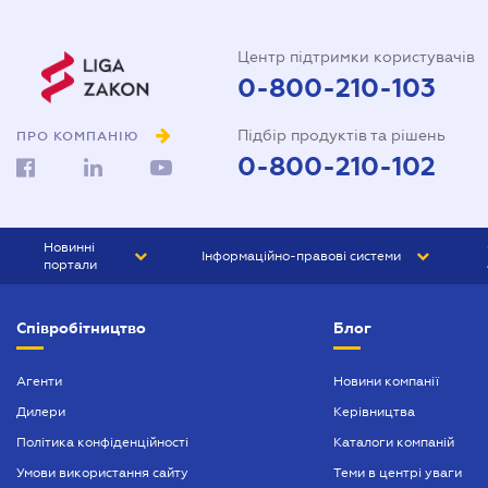
Центр підтримки користувачів
0-800-210-103
Підбір продуктів та рішень
ПРО КОМПАНІЮ
0-800-210-102
Новинні
Інформаційно-правові системи
портали
ЮРЛІГА
Право України
Співробітництво
Блог
БІЗНЕС
ГРАНД
БУХГАЛТЕР.ua
ПРАЙМ
Агенти
Новини компанії
Дилери
Керівництва
БУХГАЛТЕР ПРОФ
Політика конфіденційності
Каталоги компаній
ЮРИСТ ПРОФ
Умови використання сайту
Теми в центрі уваги