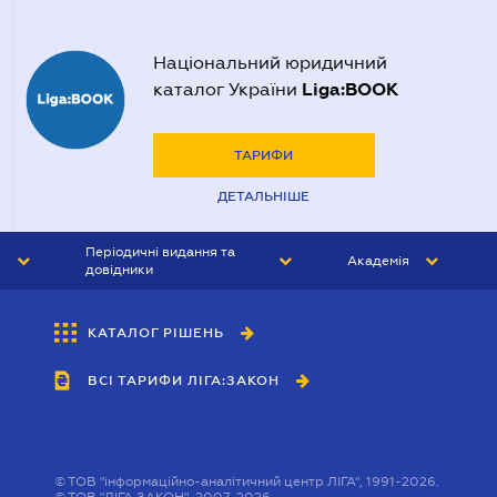
Національний юридичний
Liga:BOOK
каталог України
ТАРИФИ
ДЕТАЛЬНІШЕ
Періодичні видання та
Академія
довідники
ЮРИСТ&ЗАКОН
АКАДЕМІЯ ЛІГА:ЗАКОН
КАТАЛОГ РІШЕНЬ
БУХГАЛТЕР&ЗАКОН
ВСІ ТАРИФИ ЛІГА:ЗАКОН
ВІСНИК МСФЗ
ІНТЕРБУХ
ОСОБИСТИЙ ЕКСПЕРТ
©
ТОВ "інформаційно-аналітичний центр ЛІГА", 1991-2026.