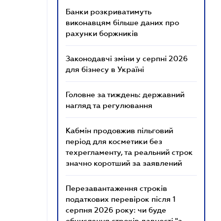
Банки розкриватимуть
виконавцям більше даних про
рахунки боржників
Законодавчі зміни у серпні 2026
для бізнесу в Україні
Головне за тиждень: державний
нагляд та регулювання
Кабмін продовжив пільговий
період для косметики без
техрегламенту, та реальний строк
значно коротший за заявлений
Перезавантаження строків
податкових перевірок після 1
серпня 2026 року: чи буде
обчислення строків давності "з