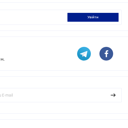
увійти
н.