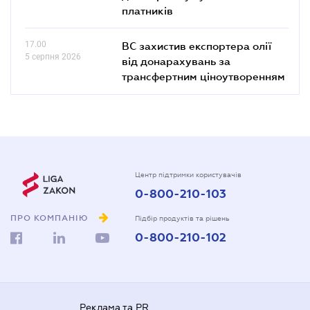
платників
17.00
ВС захистив експортера олії
5 серпня 2026
від донарахувань за
трансфертним ціноутворенням
Центр підтримки користувачів
0-800-210-103
ПРО КОМПАНІЮ
Підбір продуктів та рішень
0-800-210-102
Реклама та PR