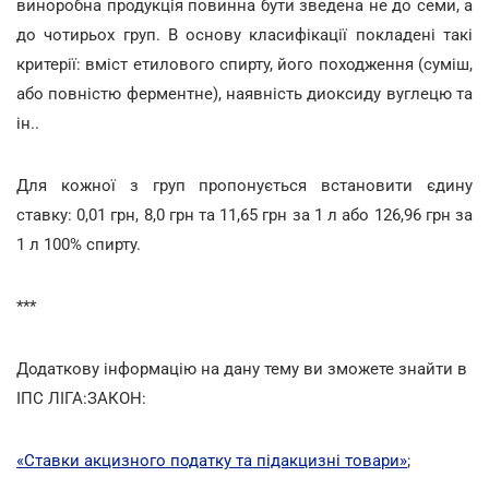
виноробна продукція повинна бути зведена не до семи, а
до чотирьох груп. В основу класифікації покладені такі
критерії: вміст етилового спирту, його походження (суміш,
або повністю ферментне), наявність диоксиду вуглецю та
ін..
Для кожної з груп пропонується встановити єдину
ставку: 0,01 грн, 8,0 грн та 11,65 грн за 1 л або 126,96 грн за
1 л 100% спирту.
***
Додаткову інформацію на дану тему ви зможете знайти в
ІПС ЛІГА:ЗАКОН:
«Ставки акцизного податку та підакцизні товари»
;