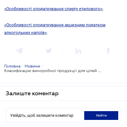
«Особливості оподаткування спирту етилового»
;
«Особливості оподаткування акцизним податком
алкогольних напоїв»
.
Головна
/
Новини
/
Класифікацію виноробної продукції для цілей оподаткування змінять
Залиште коментар
Увійдіть, щоб залишити коментар
увійти