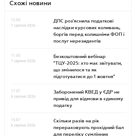
Схожі новини
12.09
ДПС роз'яснила податкові
7 серпня 2026
наслідки курсових коливань,
боргів перед колишніми ФОП і
послуг нерезидентів
11.05
Безкоштовний вебінар
7 серпня 2026
"ТЦУ-2025: хто має звітувати,
що змінилося та як
підготуватися до 1 жовтня"
17.07
Заборонений КВЕД у ЄДР не
6 серпня 2026
привід для відмови в єдиному
податку
15.07
Скільки разів на рік
6 серпня 2026
перераховують прохідний бал
для переліку сумлінних