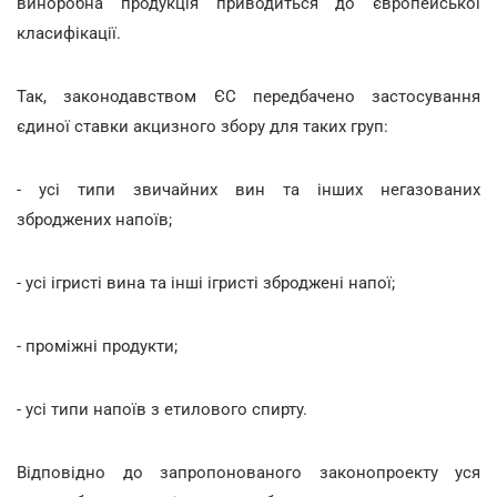
виноробна продукція приводиться до європейської
класифікації.
Так, законодавством ЄС передбачено застосування
єдиної ставки акцизного збору для таких груп:
- усі типи звичайних вин та інших негазованих
зброджених напоїв;
- усі ігристі вина та інші ігристі зброджені напої;
- проміжні продукти;
- усі типи напоїв з етилового спирту.
Відповідно до запропонованого законопроекту уся