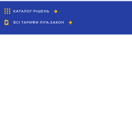
КАТАЛОГ РІШЕНЬ
ВСІ ТАРИФИ ЛІГА:ЗАКОН
Співробітництво
Агенти
Дилери
Політика конфіденційності
Умови використання сайту
Реклама
Блог
Новини компанії
Керівництва
Каталоги компаній
Теми в центрі уваги