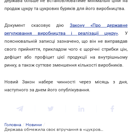
держава більше не встановлюватиме мінімальні ціни на
продаж цукру та цукрових буряків для його виробництва.
Документ скасовує дію
Закону «Про державне
регулювання виробництва і реалізації цукру»
. У
пояснювальній записці зазначено, що він не виправдав
свого прийняття, прикладом чого є щорічні стрибки цін,
дефіцит або профіцит цієї продукції на внутрішньому
ринку, а також суттєве зменшення кількості виробників.
Новий Закон набере чинності через місяць з дня,
наступного за днем його опублікування.
Головна
/
Новини
/
Держава обмежила своє втручання в «цукрову» галузь