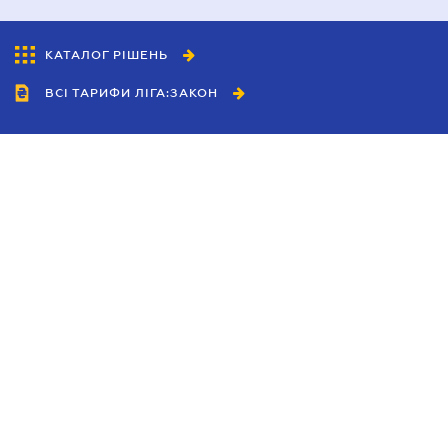
КАТАЛОГ РІШЕНЬ
ВСІ ТАРИФИ ЛІГА:ЗАКОН
Співробітництво
Агенти
Дилери
Політика конфіденційності
Умови використання сайту
Реклама
Блог
Новини компанії
Керівництва
Каталоги компаній