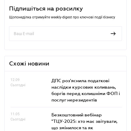
Підпишіться на розсилку
Щопонеділка отримуйте weekly-digest про ключові події бізнесу
Схожі новини
12.09
ДПС роз'яснила податкові
Сьогодні
наслідки курсових коливань,
боргів перед колишніми ФОП і
послуг нерезидентів
11.05
Безкоштовний вебінар
Сьогодні
"ТЦУ-2025: хто має звітувати,
що змінилося та як