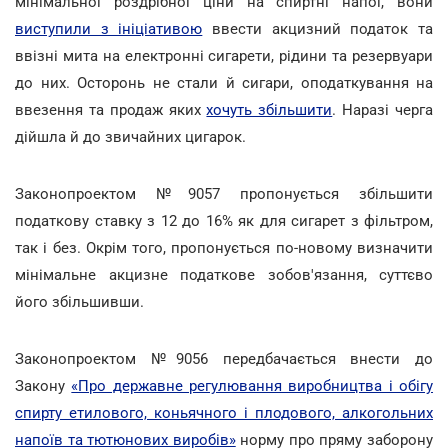
мінімальної роздрібної ціни на спиртні напої, вони
виступили з ініціативою
ввести акцизний податок та
ввізні мита на електронні сигарети, рідини та резервуари
до них. Осторонь не стали й сигари, оподаткування на
ввезення та продаж яких
хочуть збільшити
. Наразі черга
дійшла й до звичайних цигарок.
Законопроектом №9057 пропонується збільшити
податкову ставку з 12 до 16% як для сигарет з фільтром,
так і без. Окрім того, пропонується по-новому визначити
мінімальне акцизне податкове зобов'язання, суттєво
його збільшивши.
Законопроектом №9056 передбачається внести до
Закону
«Про державне регулювання виробництва і обігу
спирту етилового, коньячного і плодового, алкогольних
напоїв та тютюнових виробів»
норму про пряму заборону