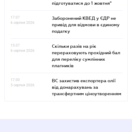
підготуватися до 1 жовтня"
17.07
Заборонений КВЕД у ЄДР не
6 серпня 2026
привід для відмови в єдиному
податку
15.07
Скільки разів на рік
6 серпня 2026
перераховують прохідний бал
для переліку сумлінних
платників
17.00
ВС захистив експортера олії
5 серпня 2026
від донарахувань за
трансфертним ціноутворенням