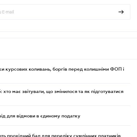
ки курсових коливань, боргів перед колишніми ФОП і
хто має звітувати, що змінилося та як підготуватися
ід для відмови в єдиному податку
ють прохідний бал для переліку сумлінних платників