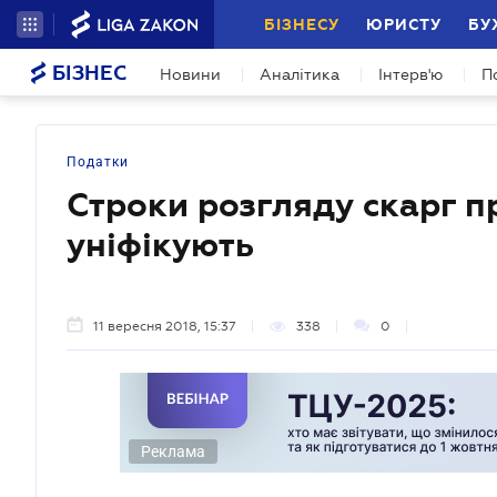
БІЗНЕСУ
ЮРИСТУ
БУ
БІЗНЕС
Новини
Аналітика
Інтерв'ю
П
Податки
Строки розгляду скарг п
уніфікують
11 вересня 2018, 15:37
338
0
Реклама