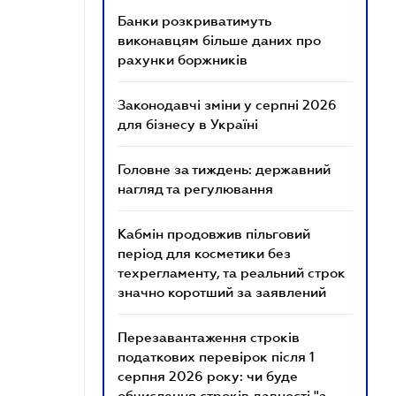
Банки розкриватимуть
виконавцям більше даних про
рахунки боржників
Законодавчі зміни у серпні 2026
для бізнесу в Україні
Головне за тиждень: державний
нагляд та регулювання
Кабмін продовжив пільговий
період для косметики без
техрегламенту, та реальний строк
значно коротший за заявлений
Перезавантаження строків
податкових перевірок після 1
серпня 2026 року: чи буде
обчислення строків давності "з