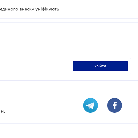
 єдиного внеску уніфікують
увійти
н.