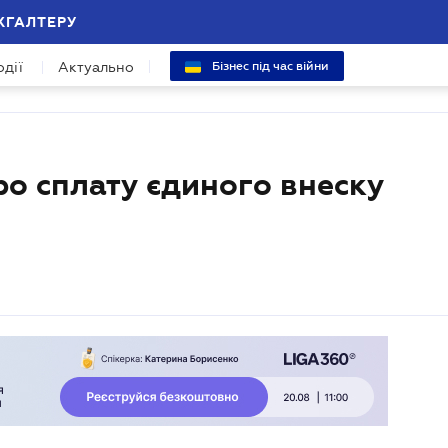
ХГАЛТЕРУ
одії
Актуально
Бізнес під час війни
ро сплату єдиного внеску