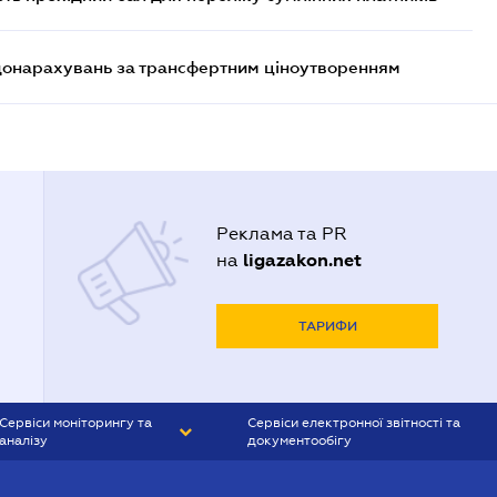
 донарахувань за трансфертним ціноутворенням
Реклама та PR
ligazakon.net
на
ТАРИФИ
Сервіси моніторингу та
Сервіси електронної звітності та
аналізу
документообігу
CONTR AGENT
Liga:REPORT