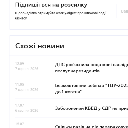
Підпишіться на розсилку
Щопонеділка отримуйте weekly-digest про ключові події
бізнесу
Схожі новини
12.09
ДПС роз'яснила податкові наслід
7 серпня 2026
послуг нерезидентів
11.05
Безкоштовний вебінар "ТЦУ-2025: 
7 серпня 2026
до 1 жовтня"
17.07
Заборонений КВЕД у ЄДР не прив
6 серпня 2026
15.07
Скільки разів на рік перерахову