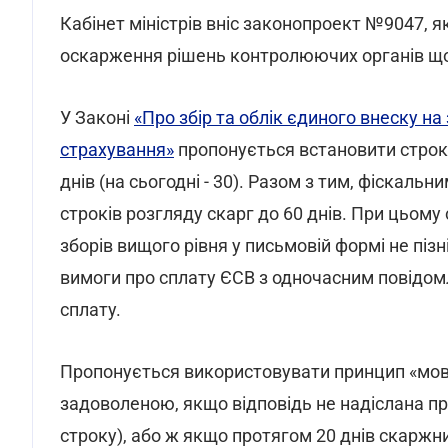
Кабінет міністрів вніс законопроект №9047, 
оскарження рішень контролюючих органів щ
У Законі
«Про збір та облік єдиного внеску н
страхування»
пропонується встановити строк 
днів (на сьогодні - 30). Разом з тим, фіска
строків розгляду скарг до 60 днів. При цьому 
зборів вищого рівня у письмовій формі не пі
вимоги про сплату ЄСВ з одночасним повідом
сплату.
Пропонується використовувати принцип «мовч
задоволеною, якщо відповідь не надіслана п
строку), або ж якщо протягом 20 днів скаржн