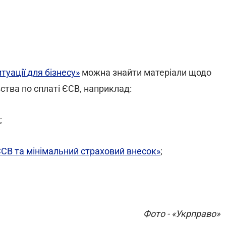
туації для бізнесу»
можна знайти матеріали щодо
тва по сплаті ЄСВ, наприклад:
;
СВ та мінімальний страховий внесок»
;
Фото - «Укрправо»