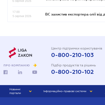
6 серпня 2026
17.00
ВС захистив експортера олії від
5 серпня 2026
Центр підтримки користувачів
0-800-210-103
Підбір продуктів та рішень
ПРО КОМПАНІЮ
0-800-210-102
Новинні
Інформаційно-правові системи
портали
ЮРЛІГА
Право України