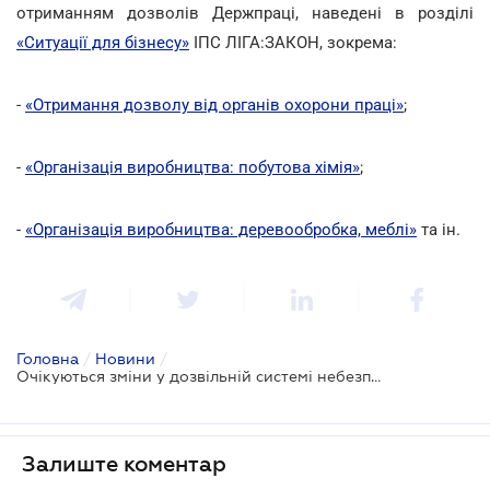
отриманням дозволів Держпраці, наведені в розділі
«Ситуації для бізнесу»
ІПС ЛІГА:ЗАКОН, зокрема:
-
«Отримання дозволу від органів охорони праці»
;
-
«Організація виробництва: побутова хімія»
;
-
«Організація виробництва: деревообробка, меблі»
та ін.
Головна
/
Новини
/
Очікуються зміни у дозвільній системі небезпечних виробництв
Залиште коментар