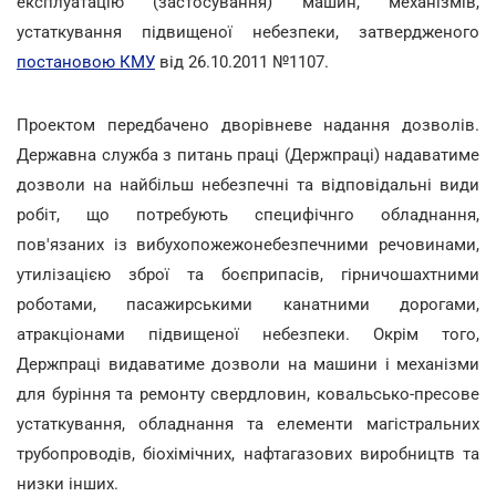
експлуатацію (застосування) машин, механізмів,
устаткування підвищеної небезпеки, затвердженого
постановою КМУ
від 26.10.2011 №1107.
Проектом передбачено дворівневе надання дозволів.
Державна служба з питань праці (Держпраці) надаватиме
дозволи на найбільш небезпечні та відповідальні види
робіт, що потребують специфічнго обладнання,
пов'язаних із вибухопожежонебезпечними речовинами,
утилізацією зброї та боєприпасів, гірничошахтними
роботами, пасажирськими канатними дорогами,
атракціонами підвищеної небезпеки. Окрім того,
Держпраці видаватиме дозволи на машини і механізми
для буріння та ремонту свердловин, ковальсько-пресове
устаткування, обладнання та елементи магістральних
трубопроводів, біохімічних, нафтагазових виробництв та
низки інших.