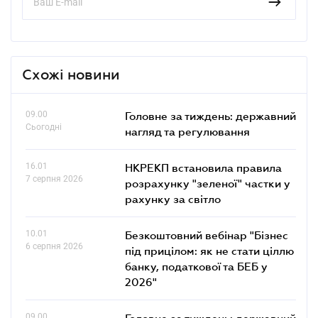
Схожі новини
09.00
Головне за тиждень: державний
Сьогодні
нагляд та регулювання
16.01
НКРЕКП встановила правила
7 серпня 2026
розрахунку "зеленої" частки у
рахунку за світло
10.01
Безкоштовний вебінар "Бізнес
6 серпня 2026
під прицілом: як не стати ціллю
банку, податкової та БЕБ у
2026"
09.00
Головне за тиждень: державний