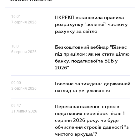
16.01
НКРЕКП встановила правила
7 серпня 2026
розрахунку "зеленої" частки у
рахунку за світло
10.01
Безкоштовний вебінар "Бізнес
6 серпня 2026
під прицілом: як не стати ціллю
банку, податкової та БЕБ у
2026"
09.00
Головне за тиждень: державний
3 серпня 2026
нагляд та регулювання
09.47
Перезавантаження строків
31 липня 2026
податкових перевірок після 1
серпня 2026 року: чи буде
обчислення строків давності "з
чистого аркуша"?