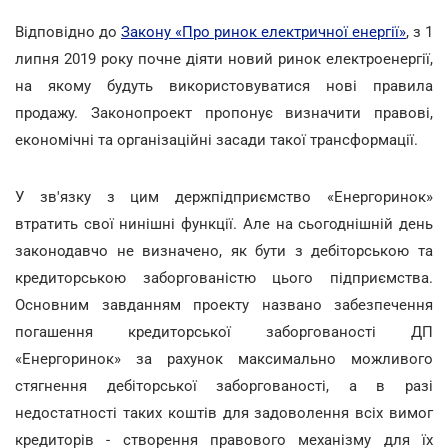
Відповідно до
Закону «Про ринок електричної енергії»
, з 1
липня 2019 року почне діяти новий ринок електроенергії,
на якому будуть використовуватися нові правила
продажу. Законопроект пропонує визначити правові,
економічні та організаційні засади такої трансформації.
У зв'язку з цим держпідприємство «Енергоринок»
втратить свої нинішні функції. Але на сьогоднішній день
законодавчо не визначено, як бути з дебіторською та
кредиторською заборгованістю цього підприємства.
Основним завданням проекту названо забезпечення
погашення кредиторської заборгованості ДП
«Енергоринок» за рахунок максимально можливого
стягнення дебіторської заборгованості, а в разі
недостатності таких коштів для задоволення всіх вимог
кредиторів - створення правового механізму для їх