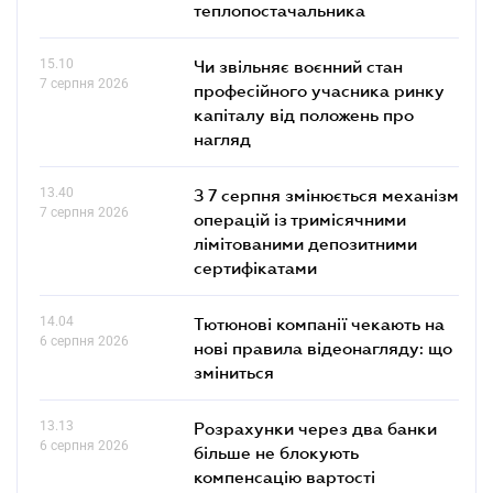
теплопостачальника
15.10
Чи звільняє воєнний стан
7 серпня 2026
професійного учасника ринку
капіталу від положень про
нагляд
13.40
З 7 серпня змінюється механізм
7 серпня 2026
операцій із тримісячними
лімітованими депозитними
сертифікатами
14.04
Тютюнові компанії чекають на
6 серпня 2026
нові правила відеонагляду: що
зміниться
13.13
Розрахунки через два банки
6 серпня 2026
більше не блокують
компенсацію вартості