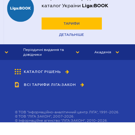
Liga:BOOK
каталог України
ТАРИФИ
ДЕТАЛЬНІШЕ
Періодичні видання та
Академія
довідники
ЮРИСТ&ЗАКОН
АКАДЕМІЯ ЛІГА:ЗАКОН
КАТАЛОГ РІШЕНЬ
БУХГАЛТЕР&ЗАКОН
ВСІ ТАРИФИ ЛІГА:ЗАКОН
ВІСНИК МСФЗ
ІНТЕРБУХ
ОСОБИСТИЙ ЕКСПЕРТ
©
ТОВ "інформаційно-аналітичний центр ЛІГА", 1991-2026.
©
ТОВ "ЛІГА ЗАКОН", 2007-2026.
©
Інформаційне агенство "ЛІГА:ЗАКОН", 2010-2026.