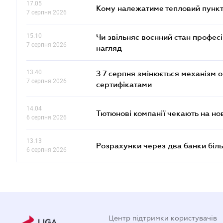
17.05
Кому належатиме тепловий пункт
7 серпня 2026
15.10
Чи звільняє воєнний стан профес
7 серпня 2026
нагляд
13.40
З 7 серпня змінюється механізм 
7 серпня 2026
сертифікатами
14.04
Тютюнові компанії чекають на но
6 серпня 2026
13.13
Розрахунки через два банки біль
6 серпня 2026
Центр підтримки користувачів