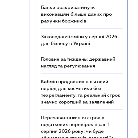
Банки розкриватимуть
виконавцям більше даних про
рахунки боржників
Законодавчі зміни у серпні 2026
для бізнесу в Україні
Головне за тиждень: державний
нагляд та регулювання
Кабмін продовжив пільговий
період для косметики без
техрегламенту, та реальний строк
значно коротший за заявлений
Перезавантаження строків
податкових перевірок після 1
серпня 2026 року: чи буде
обчислення строків давності "з