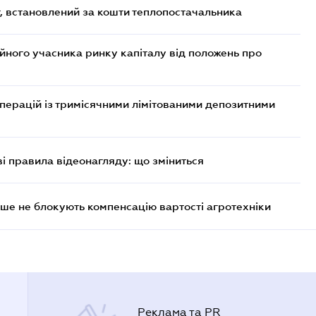
, встановлений за кошти теплопостачальника
ійного учасника ринку капіталу від положень про
операцій із тримісячними лімітованими депозитними
ві правила відеонагляду: що зміниться
ше не блокують компенсацію вартості агротехніки
Реклама та PR