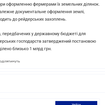
и при оформленню фермерами їх земельних ділянок.
еналежне документальне оформлення землі,
зводить до рейдерських захоплень.
, передбачених у державному бюджеті для
мерських господарств затверджений постановою
иділено близько 1 млрд грн.
оділятимуть
увійти