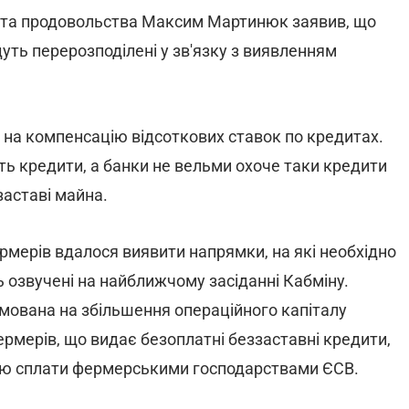
и та продовольства Максим Мартинюк заявив, що
ть перерозподілені у зв'язку з виявленням
о на компенсацію відсоткових ставок по кредитах.
ь кредити, а банки не вельми охоче таки кредити
заставі майна.
рмерів вдалося виявити напрямки, на які необхідно
ь озвучені на найближчому засіданні Кабміну.
ямована на збільшення операційного капіталу
рмерів, що видає безоплатні беззаставні кредити,
ію сплати фермерськими господарствами ЄСВ.