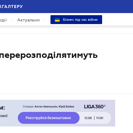
ХГАЛТЕРУ
одії
Актуально
Бізнес під час війни
перерозподілятимуть