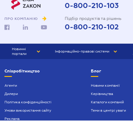
0-800-210-103
Підбір продуктів та рішень
ПРО КОМПАНІЮ
0-800-210-102
Новинні
Інформаційно-правові системи
портали
ЮРЛІГА
Право України
Співробітництво
Блог
БІЗНЕС
ГРАНД
БУХГАЛТЕР.ua
ПРАЙМ
Агенти
Новини компанії
Дилери
Керівництва
БУХГАЛТЕР ПРОФ
Політика конфіденційності
Каталоги компаній
ЮРИСТ ПРОФ
Умови використання сайту
Теми в центрі уваги
ЮРИСТ
Реклама
ПІДПРИЄМЕЦЬ