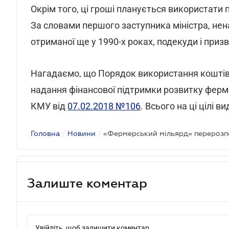
Окрім того, ці гроші планується використат
За словами першого заступника міністра, н
отриманої ще у 1990-х роках, подекуди і при
Нагадаємо, що Порядок використання коштів
надання фінансової підтримки розвитку фер
КМУ від
07.02.2018 №106
. Всього на ці цілі в
Головна
/
Новини
/
«Фермерський мільярд» перерозп
Залиште коментар
Увійдіть, щоб залишити коментар