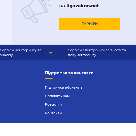
ligazakon.net
на
ТАРИФИ
Сервіси моніторингу та
Сервіси електронної звітності та
аналізу
документообігу
CONTR AGENT
Liga:REPORT
Підтримка та контакти
SMS-МАЯК
VERDICTUM
Підтримка абонентів
Напишіть нам
SEMANTRUM
Розсилки
SMS-МАЯК ІПОТЕКА
Контакти