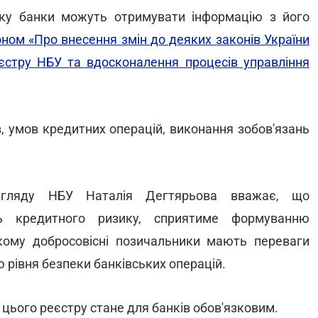
ку банки можуть отримувати інформацію з його
ном «Про внесення змін до деяких законів України
стру НБУ та вдосконалення процесів управління
, умов кредитних операцій, виконання зобов'язань
нагляду НБУ Наталія Дегтярьова вважає, що
ь кредитного ризику, сприятиме формуванню
кому добросовісні позичальники мають переваги
 рівня безпеки банківських операцій.
з цього реєстру стане для банків обов'язковим.