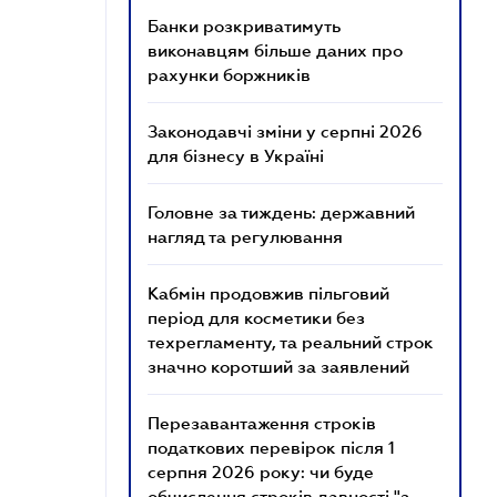
Банки розкриватимуть
виконавцям більше даних про
рахунки боржників
Законодавчі зміни у серпні 2026
для бізнесу в Україні
Головне за тиждень: державний
нагляд та регулювання
Кабмін продовжив пільговий
період для косметики без
техрегламенту, та реальний строк
значно коротший за заявлений
Перезавантаження строків
податкових перевірок після 1
серпня 2026 року: чи буде
обчислення строків давності "з