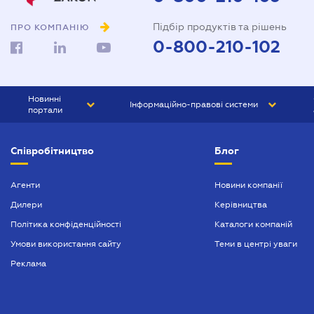
Підбір продуктів та рішень
ПРО КОМПАНІЮ
0-800-210-102
Новинні
Інформаційно-правові системи
портали
ЮРЛІГА
Право України
Співробітництво
Блог
БІЗНЕС
ГРАНД
БУХГАЛТЕР.ua
ПРАЙМ
Агенти
Новини компанії
Дилери
Керівництва
БУХГАЛТЕР ПРОФ
Політика конфіденційності
Каталоги компаній
ЮРИСТ ПРОФ
Умови використання сайту
Теми в центрі уваги
ЮРИСТ
Реклама
ПІДПРИЄМЕЦЬ