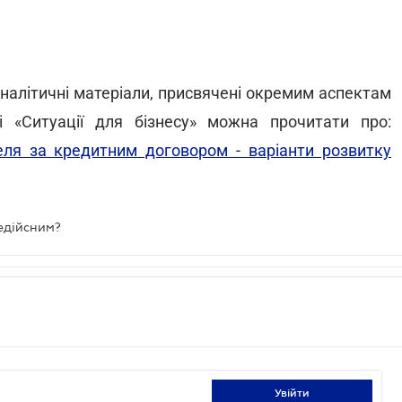
налітичні матеріали, присвячені окремим аспектам
і «Ситуації для бізнесу» можна прочитати про:
еля за кредитним договором - варіанти розвитку
едійсним?
увійти