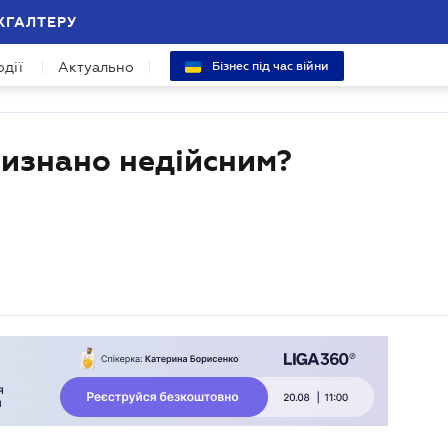
ХГАЛТЕРУ
одії
Актуально
Бізнес під час війни
визнано недійсним?