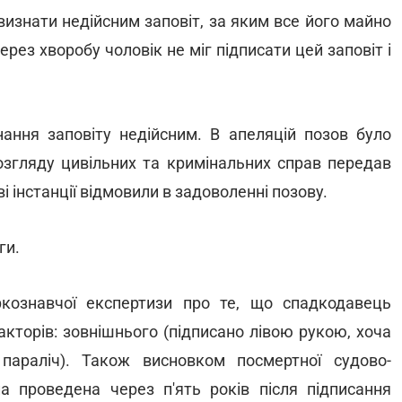
изнати недійсним заповіт, за яким все його майно
рез хворобу чоловік не міг підписати цей заповіт і
ання заповіту недійсним. В апеляцій позов було
озгляду цивільних та кримінальних справ передав
і інстанції відмовили в задоволенні позову.
ги.
кознавчої експертизи про те, що спадкодавець
акторів: зовнішнього (підписано лівою рукою, хоча
параліч). Також висновком посмертної судово-
ула проведена через п'ять років після підписання