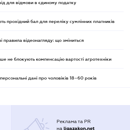
ід для відмови в єдиному податку
ють прохідний бал для переліку сумлінних платників
ві правила відеонагляду: що зміниться
ше не блокують компенсацію вартості агротехніки
персональні дані про чоловіків 18–60 років
Реклама та PR
ligazakon.net
на