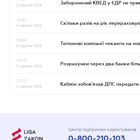
Заборонений КВЕД у ЄДР не прив
6 серпня 2026
15.07
Скільки разів на рік перерахову
6 серпня 2026
14.04
Тютюнові компанії чекають на но
6 серпня 2026
13.13
Розрахунки через два банки біль
6 серпня 2026
12.12
Кабмін зобов'язав ДПС передати 
6 серпня 2026
Центр підтримки користувачів
0-800-210-103