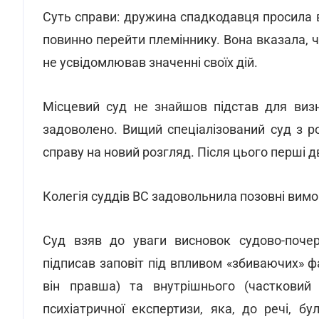
Суть справи: дружина спадкодавця просила в
повинно перейти племіннику. Вона вказала, че
не усвідомлював значенні своїх дій.
Місцевий суд не знайшов підстав для визн
задоволено. Вищий спеціалізований суд з р
справу на новий розгляд. Після цього перші дв
Колегія суддів ВС задовольнила позовні вимо
Суд взяв до уваги висновок судово-почер
підписав заповіт під впливом «збиваючих» ф
він правша) та внутрішнього (частковий 
психіатричної експертизи, яка, до речі, б