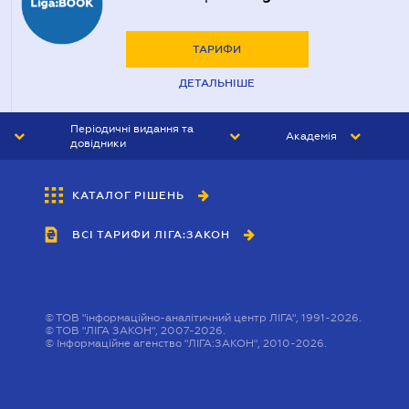
ТАРИФИ
ДЕТАЛЬНІШЕ
Періодичні видання та
Академія
довідники
ЮРИСТ&ЗАКОН
АКАДЕМІЯ ЛІГА:ЗАКОН
КАТАЛОГ РІШЕНЬ
БУХГАЛТЕР&ЗАКОН
ВСІ ТАРИФИ ЛІГА:ЗАКОН
ВІСНИК МСФЗ
ІНТЕРБУХ
ОСОБИСТИЙ ЕКСПЕРТ
©
ТОВ "інформаційно-аналітичний центр ЛІГА", 1991-2026.
©
ТОВ "ЛІГА ЗАКОН", 2007-2026.
©
Інформаційне агенство "ЛІГА:ЗАКОН", 2010-2026.