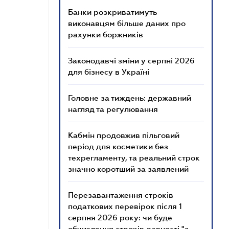
Банки розкриватимуть
виконавцям більше даних про
рахунки боржників
Законодавчі зміни у серпні 2026
для бізнесу в Україні
Головне за тиждень: державний
нагляд та регулювання
Кабмін продовжив пільговий
період для косметики без
техрегламенту, та реальний строк
значно коротший за заявлений
Перезавантаження строків
податкових перевірок після 1
серпня 2026 року: чи буде
обчислення строків давності "з