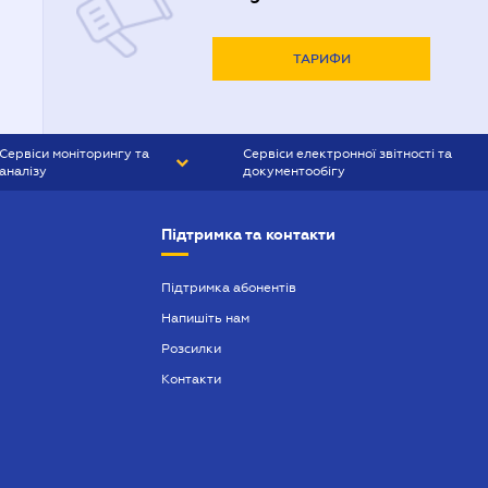
ТАРИФИ
Сервіси моніторингу та
Сервіси електронної звітності та
аналізу
документообігу
CONTR AGENT
Liga:REPORT
Підтримка та контакти
SMS-МАЯК
VERDICTUM
Підтримка абонентів
Напишіть нам
SEMANTRUM
Розсилки
SMS-МАЯК ІПОТЕКА
Контакти