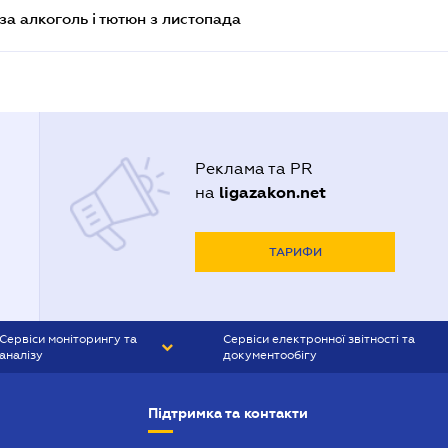
за алкоголь і тютюн з листопада
Реклама та PR
ligazakon.net
на
ТАРИФИ
Сервіси моніторингу та
Сервіси електронної звітності та
аналізу
документообігу
CONTR AGENT
Liga:REPORT
Підтримка та контакти
SMS-МАЯК