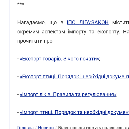
***
Нагадаємо, що в
ІПС ЛІГА:ЗАКОН
містить
окремим аспектам імпорту та експорту. На
прочитати про:
-
«Експорт товарів. З чого почати»
;
-
«Експорт птиці. Порядок і необхідні докумен
-
«Імпорт ліків. Правила та регулювання»
;
-
«Імпорт птиці. Порядок та необхідні докумен
Головна
/
Новини
/
Відеотюнери можуть подешевшат