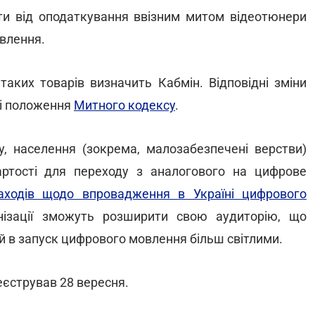
ити від оподаткування ввізним митом відеотюнери
влення.
таких товарів визначить Кабмін. Відповідні зміни
ні положення
Митного кодексу
.
у, населення (зокрема, малозабезпечені верстви)
ртості для переходу з аналогового на цифрове
аходів щодо впровадження в Україні цифрового
анізації зможуть розширити свою аудиторію, що
ій в запуск цифрового мовлення більш світлими.
єстрував 28 вересня.