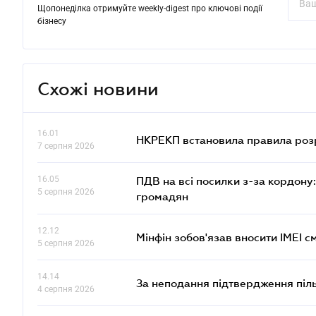
Щопонеділка отримуйте weekly-digest про ключові події
бізнесу
Схожі новини
16.01
НКРЕКП встановила правила розра
7 серпня 2026
16.05
ПДВ на всі посилки з-за кордону:
5 серпня 2026
громадян
12.12
Мінфін зобов'язав вносити IMEI 
5 серпня 2026
14.14
За неподання підтвердження піл
4 серпня 2026