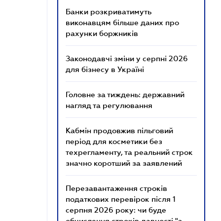
Банки розкриватимуть
виконавцям більше даних про
рахунки боржників
Законодавчі зміни у серпні 2026
для бізнесу в Україні
Головне за тиждень: державний
нагляд та регулювання
Кабмін продовжив пільговий
період для косметики без
техрегламенту, та реальний строк
значно коротший за заявлений
Перезавантаження строків
податкових перевірок після 1
серпня 2026 року: чи буде
обчислення строків давності "з