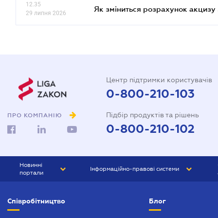
12.35
Як зміниться розрахунок акцизу 
29 липня 2026
Центр підтримки користувачів
0-800-210-103
Підбір продуктів та рішень
ПРО КОМПАНІЮ
0-800-210-102
Новинні
Інформаційно-правові системи
портали
ЮРЛІГА
Право України
Співробітництво
Блог
БІЗНЕС
ГРАНД