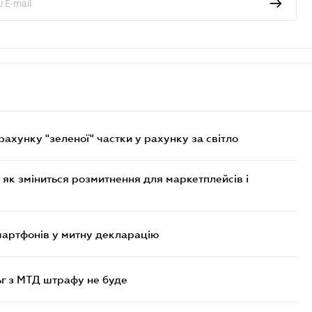
хунку "зеленої" частки у рахунку за світло
 як зміниться розмитнення для маркетплейсів і
смартфонів у митну декларацію
ьг з МТД штрафу не буде