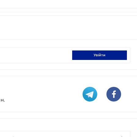
увійти
н.