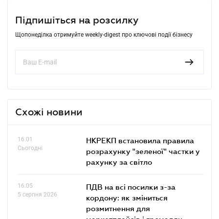
Підпишіться на розсилку
Щопонеділка отримуйте weekly-digest про ключові події бізнесу
Схожі новини
16.01
НКРЕКП встановила правила
Сьогодні
розрахунку "зеленої" частки у
рахунку за світло
16.05
ПДВ на всі посилки з-за
5 серпня 2026
кордону: як зміниться
розмитнення для
маркетплейсів і громадян