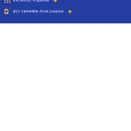
КАТАЛОГ РІШЕНЬ
ВСІ ТАРИФИ ЛІГА:ЗАКОН
Співробітництво
Агенти
Дилери
Політика конфіденційності
Умови використання сайту
Реклама
Блог
Новини компанії
Керівництва
Каталоги компаній
Теми в центрі уваги