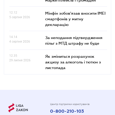
12.12
Мінфін зобов'язав вносити IMEI
5 серпня 2026
смартфонів у митну
декларацію
14.14
За неподання підтвердження
4 серпня 2026
пільг з МТД штрафу не буде
12.35
Як зміниться розрахунок
29 липня 2026
акцизу за алкоголь і тютюн з
листопада
Центр підтримки користувачів
0-800-210-103