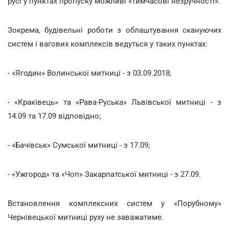
русі у пунктах пропуску можливі «тимчасові незручності».
Зокрема, будівельні роботи з облаштування скануючих
систем і вагових комплексів ведуться у таких пунктах:
- «Ягодин» Волинської митниці - з 03.09.2018;
- «Краківець» та «Рава-Руська» Львівської митниці - з
14.09 та 17.09 відповідно;
- «Бачівськ» Сумської митниці - з 17.09;
- «Ужгород» та «Чоп» Закарпатської митниці - з 27.09.
Встановлення комплексних систем у «Порубному»
Чернівецької митниці руху не заважатиме.