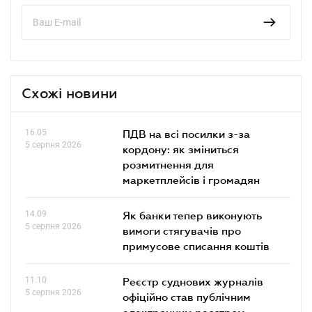
Схожі новини
16.05
ПДВ на всі посилки з-за
5 серпня 2026
кордону: як зміниться
розмитнення для
маркетплейсів і громадян
14.09
Як банки тепер виконують
5 серпня 2026
вимоги стягувачів про
примусове списання коштів
11.10
Реєстр суднових журналів
5 серпня 2026
офіційно став публічним
електронним реєстром