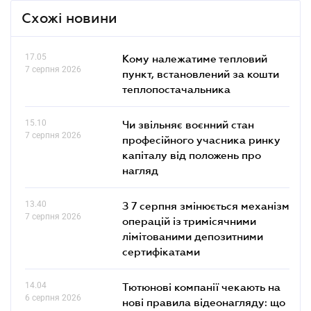
Схожі новини
17.05
Кому належатиме тепловий
7 серпня 2026
пункт, встановлений за кошти
теплопостачальника
15.10
Чи звільняє воєнний стан
7 серпня 2026
професійного учасника ринку
капіталу від положень про
нагляд
13.40
З 7 серпня змінюється механізм
7 серпня 2026
операцій із тримісячними
лімітованими депозитними
сертифікатами
14.04
Тютюнові компанії чекають на
6 серпня 2026
нові правила відеонагляду: що