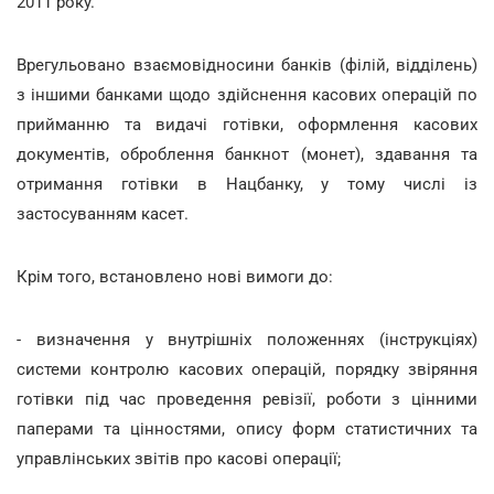
2011 року.
Врегульовано взаємовідносини банків (філій, відділень)
з іншими банками щодо здійснення касових операцій по
прийманню та видачі готівки, оформлення касових
документів, оброблення банкнот (монет), здавання та
отримання готівки в Нацбанку, у тому числі із
застосуванням касет.
Крім того, встановлено нові вимоги до:
- визначення у внутрішніх положеннях (інструкціях)
системи контролю касових операцій, порядку звіряння
готівки під час проведення ревізії, роботи з цінними
паперами та цінностями, опису форм статистичних та
управлінських звітів про касові операції;