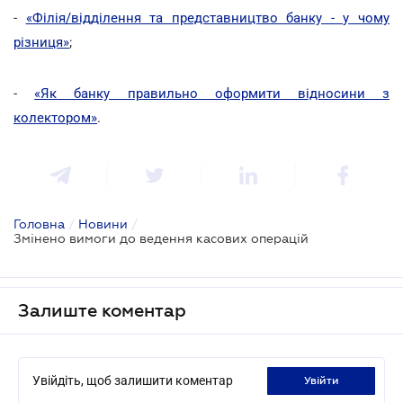
-
«Філія/відділення та представництво банку - у чому
різниця»
;
-
«Як банку правильно оформити відносини з
колектором»
.
Головна
/
Новини
/
Змінено вимоги до ведення касових операцій
Залиште коментар
Увійдіть, щоб залишити коментар
увійти