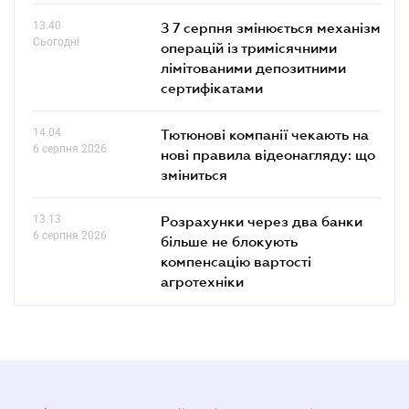
13.40
З 7 серпня змінюється механізм
Сьогодні
операцій із тримісячними
лімітованими депозитними
сертифікатами
14.04
Тютюнові компанії чекають на
6 серпня 2026
нові правила відеонагляду: що
зміниться
13.13
Розрахунки через два банки
6 серпня 2026
більше не блокують
компенсацію вартості
агротехніки