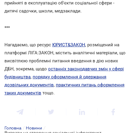
прийняті в експлуатацію об'єкти соціальної сфери -
дитячі садочки, школи, медзаклади.
***
Нагадаємо, що ресурс
ЮРИСТ&ЗАКОН
, розміщений на
платформі ЛІГА:ЗАКОН, містить аналітичні матеріали, що
висвітлюю проблемні питання введення в дію нових
ДБН, зокрема, щодо
останніх законодавчих змін у сфері
будівництва
,
порядку оформлення й одержання
дозвільних документів
,
практичних питань оформлення
таких документів
тощо.
Головна
/
Новини
/
Витрати на створення соціальної інфраструктури можуть зменшитись