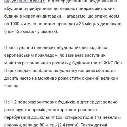
від 25.04.2018 №107
). Відтепер дозволені вбудовані або
вбудовано-прибудовані до перших поверхів житлових
будинків невеликі дитсадки. Нагадаємо, що згідно норм
на 1000 жителів повинно припадати 38 місць у дитсадках
(і ще 135 місць - у школах).
Проектування невеликих вбудованих дитсадків за
європейським прикладом, як зазначає заступник
міністра регіонального розвитку, будівництва та ЖКГ Лев
Парцхаладзе, особливо актуальне у великих містах, де
досить часто не можливо розмістити окремий великий
заклад.
На 1-2 поверхах житлових будинків відтепер дозволено
розміщувати приміщення короткострокового
перебування дошкільнят (до чотирьох годин) та невеликі
садочки, ясла до 80 місць (2-4 групи). Також дитячі