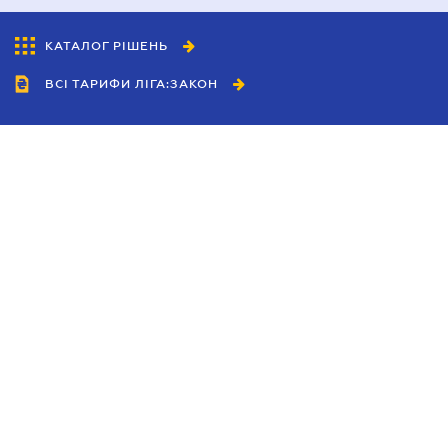
КАТАЛОГ РІШЕНЬ
ВСІ ТАРИФИ ЛІГА:ЗАКОН
Співробітництво
Агенти
Дилери
Політика конфіденційності
Умови використання сайту
Реклама
Блог
Новини компанії
Керівництва
Каталоги компаній