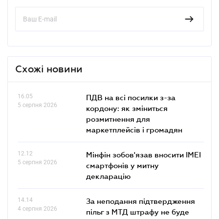
Схожі новини
16.05
ПДВ на всі посилки з-за
5 серпня 2026
кордону: як зміниться
розмитнення для
маркетплейсів і громадян
12.12
Мінфін зобов'язав вносити IMEI
5 серпня 2026
смартфонів у митну
декларацію
14.14
За неподання підтвердження
4 серпня 2026
пільг з МТД штрафу не буде