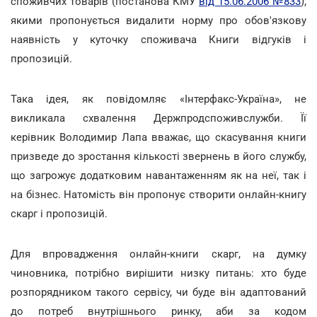
споживчих товарів (постанова КМУ
від 15.06.2006 №833
),
якими пропонується видалити норму про обов'язкову
наявність у куточку споживача Книги відгуків і
пропозицій.
Така ідея, як повідомляє «Інтерфакс-Україна», не
викликала схвалення Держпродспоживслужби. Її
керівник Володимир Лапа вважає, що скасування книги
призведе до зростання кількості звернень в його службу,
що загрожує додатковим навантаженням як на неї, так і
на бізнес. Натомість він пропонує створити онлайн-книгу
скарг і пропозицій.
Для впровадження онлайн-книги скарг, на думку
чиновника, потрібно вирішити низку питань: хто буде
розпорядником такого сервісу, чи буде він адаптований
до потреб внутрішнього ринку, аби за кодом