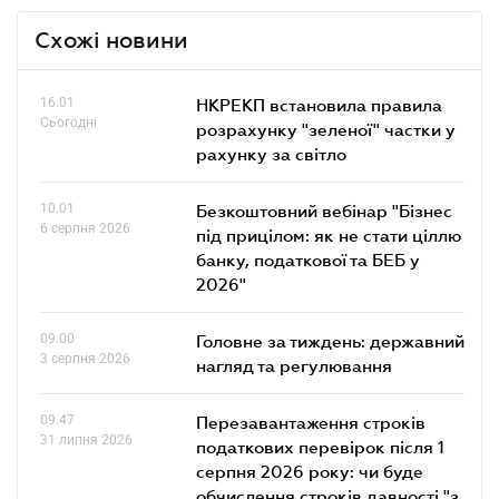
Схожі новини
16.01
НКРЕКП встановила правила
Сьогодні
розрахунку "зеленої" частки у
рахунку за світло
10.01
Безкоштовний вебінар "Бізнес
6 серпня 2026
під прицілом: як не стати ціллю
банку, податкової та БЕБ у
2026"
09.00
Головне за тиждень: державний
3 серпня 2026
нагляд та регулювання
09.47
Перезавантаження строків
31 липня 2026
податкових перевірок після 1
серпня 2026 року: чи буде
обчислення строків давності "з