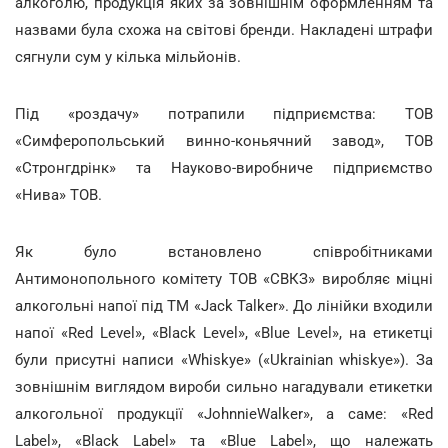
алкоголю, продукція яких за зовнішнім оформленням та
назвами була схожа на світові бренди. Накладені штрафи
сягнули сум у кілька мільйонів.
Під «роздачу» потрапили підприємства: ТОВ
«Симферопольський винно-коньячний завод», ТОВ
«Стронгдрінк» та Науково-виробниче підприємство
«Нива» ТОВ.
Як було встановлено співробітниками
Антимонопольного комітету ТОВ «СВКЗ» виробляє міцні
алкогольні напої під ТМ «Jack Talker». До лінійки входили
напої «Red Level», «Black Level», «Blue Level», на етикетці
були присутні написи «Whiskyе» («Ukrainian whiskye»). За
зовнішнім виглядом вироби сильно нагадували етикетки
алкогольної продукції «JohnnieWalker», а саме: «Red
Label», «Black Label» та «Blue Label», що належать