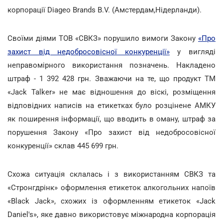
корпорації Diageo Brands B.V. (Амстердам,Нідерланди).
Своїми діями ТОВ «СВКЗ» порушило вимоги Закону
«Про
захист від недобросовісної конкуренції»
у вигляді
неправомірного використання позначень. Накладено
штраф - 1 392 428 грн. Зважаючи на те, що продукт ТМ
«Jack Talker» не має відношення до віскі, розміщення
відповідних написів на етикетках було розцінене АМКУ
як поширення інформації, що вводить в оману, штраф за
порушення Закону «Про захист від недобросовісної
конкуренції» склав 445 699 грн.
Схожа ситуація склалась і з використанням СВКЗ та
«Стронгдрінк» оформлення етикеток алкогольних напоїв
«Black Jack», схожих із оформленням етикеток «Jack
Daniel's», яке давно використовує міжнародна корпорація