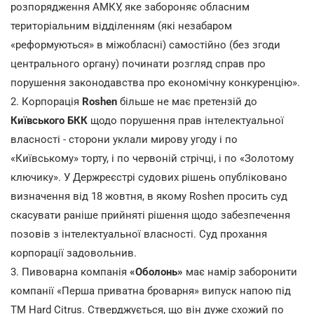
розпорядження АМКУ, яке забороняє обласним
територіальним відділенням (які незабаром
«реформуються» в міжобласні) самостійно (без згоди
центрального органу) починати розгляд справ про
порушення законодавства про економічну конкуренцію».
2. Корпорація
Roshen
більше не має претензій до
Київського БКК
щодо порушення прав інтелектуальної
власності - сторони уклали мирову угоду і по
«Київському» торту, і по червоній стрічці, і по «Золотому
ключику». У Держреєстрі судових рішень опубліковано
визначення від 18 жовтня, в якому Roshen просить суд
скасувати раніше прийняті рішення щодо забезпечення
позовів з інтелектуальної власності. Суд прохання
корпорації задовольнив.
3. Пивоварна компанія
«Оболонь»
має намір заборонити
компанії «Перша приватна броварня» випуск напою під
ТМ Hard Citrus. Стверджується, що він дуже схожий по