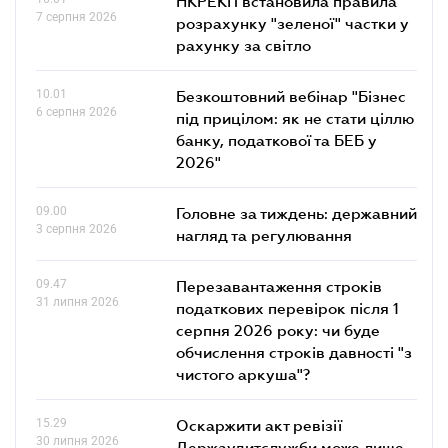
НКРЕКП встановила правила
7 серпня 2026
розрахунку "зеленої" частки у
рахунку за світло
10.01
Безкоштовний вебінар "Бізнес
6 серпня 2026
під прицілом: як не стати ціллю
банку, податкової та БЕБ у
2026"
09.00
Головне за тиждень: державний
3 серпня 2026
нагляд та регулювання
09.47
Перезавантаження строків
31 липня 2026
податкових перевірок після 1
серпня 2026 року: чи буде
обчислення строків давності "з
чистого аркуша"?
15.29
Оскаржити акт ревізії
30 липня 2026
Держаудитслужби може лише