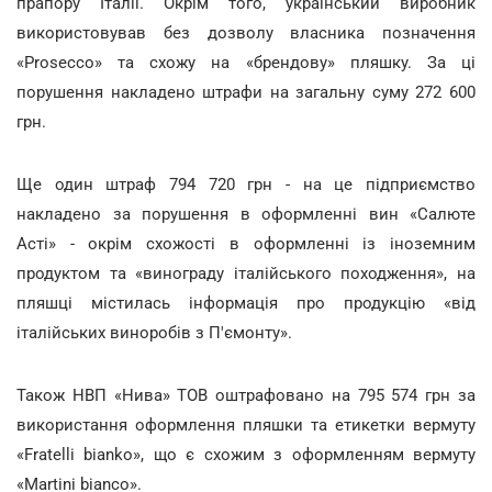
прапору Італії. Окрім того, український виробник
використовував без дозволу власника позначення
«Prosecco» та схожу на «брендову» пляшку. За ці
порушення накладено штрафи на загальну суму 272 600
грн.
Ще один штраф 794 720 грн - на це підприємство
накладено за порушення в оформленні вин «Салюте
Асті» - окрім схожості в оформленні із іноземним
продуктом та «винограду італійського походження», на
пляшці містилась інформація про продукцію «від
італійських виноробів з П'ємонту».
Також НВП «Нива» ТОВ оштрафовано на 795 574 грн за
використання оформлення пляшки та етикетки вермуту
«Fratelli bianko», що є схожим з оформленням вермуту
«Martini bianco».