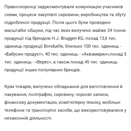
Правоохоронці задукоментували комунікацію учасників
схеми, процеси закупівлі сировини, виробництва та збуту
підробленої продукції. Після цього були проведені
масштабні обшуки, під час яких вилучено майже 24 тонни
продукції під брендом H.J. Bruggen KG, понад 13,6 тис.
одиниць продукції Bonduelle, близько 100 тис. одиниць -
«Бабусин продукт», 40 тис. одиниць - «Аквамарин»,понад 5
тис. одиниць - «Верес», а також понад 45 тис. одиниць
продукції інших популярних брендів.
Крім товарів, вилучено обладнання для виготовлення й
пакування, поліграфію, сировину, чорнові записи,
фінансову документацію, комп'ютерну техніку, мобільні
телефони та транспортні засоби, що використовувалися у
незаконній діяльності.