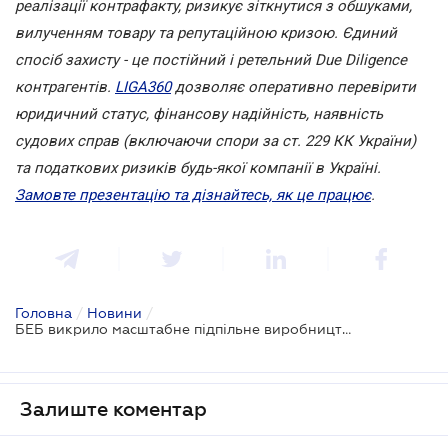
реалізації контрафакту, ризикує зіткнутися з обшуками,
вилученням товару та репутаційною кризою. Єдиний
спосіб захисту - це постійний і ретельний Due Diligence
контрагентів.
LIGA360
дозволяє оперативно перевірити
юридичний статус, фінансову надійність, наявність
судових справ (включаючи спори за ст. 229 КК України)
та податкових ризиків будь-якої компанії в Україні.
Замовте презентацію та дізнайтесь, як це працює
.
Головна
/
Новини
/
БЕБ викрило масштабне підпільне виробництво продуктів харчування під брендами відомих світових марок
Залиште коментар