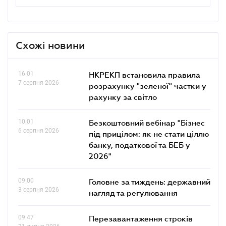
Схожі новини
16.01
НКРЕКП встановила правила
7 серпня 2026
розрахунку "зеленої" частки у
рахунку за світло
10.01
Безкоштовний вебінар "Бізнес
6 серпня 2026
під прицілом: як не стати ціллю
банку, податкової та БЕБ у
2026"
09.00
Головне за тиждень: державний
3 серпня 2026
нагляд та регулювання
09.47
Перезавантаження строків