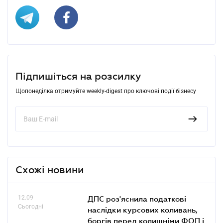
Підпишіться на розсилку
Щопонеділка отримуйте weekly-digest про ключові події бізнесу
Схожі новини
12.09
ДПС роз'яснила податкові
Сьогодні
наслідки курсових коливань,
боргів перед колишніми ФОП і