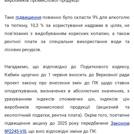
виробників промислової продукції
Таке
підвищення
повинно було скласти 9% для алкоголю
та тютюну, 10,3 % за користування надрами в цілях, не
пов'язаних з видобуванням корисних копалин, а також
рентної плати за спеціальне використання води та
лісових ресурсів.
Нагадаємо, що відповідно до Податкового кодексу,
Кабмін щорічно до 1 червня вносить до Верховної ради
проект закону про внесення змін до ПК щодо ставок
оподаткування, визначених в абсолютних значеннях, з
урахуванням індексів споживчих цін, індексів цін
виробників промислової продукції (акцизний та
екологічний податки, рентна плата). Окрім того, поетапне
підвищення акцизу до 2025 року передбачене
Законом
№2245-VIII
, що вніс відповідні зміни до ПК.