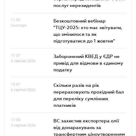
послуг нерезидентів
11.05
Безкоштовний вебінар
Сьогодні
"ТЦУ-2025: хто має звітувати,
що змінилося та як
підготуватися до 1 жовтня"
17.07
Заборонений КВЕД у ЄДР не
6 серпня 2026
привід для відмови в єдиному
податку
15.07
Скільки разів на рік
6 серпня 2026
перераховують прохідний бал
для переліку сумлінних
платників
17.00
ВС захистив експортера олії
5 серпня 2026
від донарахувань за
трансфертним ціноутворенням