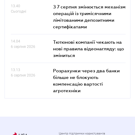
13.40
З 7 серпня змінюється механізм
Сьогодні
операцій із тримісячними
лімітованими депозитними
сертифікатами
14.04
Тютюнові компанії чекають на
6 серпня 2026
нові правила відеонагляду: що
зміниться
13.13
Розрахунки через два банки
6 серпня 2026
більше не блокують
компенсацію вартості
агротехніки
Центр підтримки користувачів