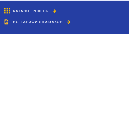
КАТАЛОГ РІШЕНЬ
ВСІ ТАРИФИ ЛІГА:ЗАКОН
Співробітництво
Агенти
Дилери
Політика конфіденційності
Умови використання сайту
Реклама
Блог
Новини компанії
Керівництва
Каталоги компаній
Теми в центрі уваги