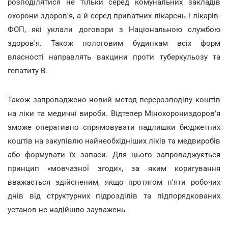
розподілятися не тільки серед комунальних закладів
охорони здоров'я, а й серед приватних лікарень і лікарів-
ФОП, які уклали договори з Національною службою
здоров'я. Також пологовим будинкам всіх форм
власності направлять вакцини проти туберкульозу та
гепатиту В.
Також запроваджено новий метод перерозподілу коштів
на ліки та медичні вироби. Відтепер Мінохорониздоров'я
зможе оперативно спрямовувати надлишки бюджетних
коштів на закупівлю найнеобхідніших ліків та медвиробів
або формувати їх запаси. Для цього запроваджується
принцип «мовчазної згоди», за яким коригування
вважається здійсненим, якщо протягом п'яти робочих
днів від структурних підрозділів та підпорядкованих
установ не надійшло зауважень.