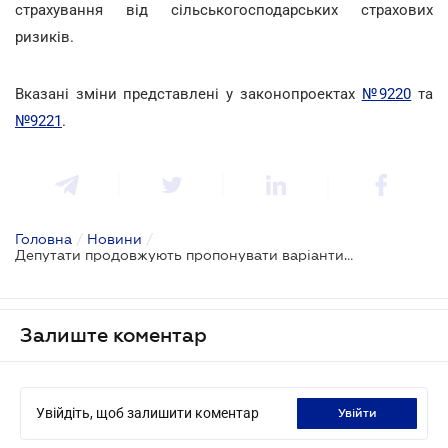
страхування від сільськогосподарських страхових
ризиків.
Вказані зміни представлені у законопроектах
№9220
та
№9221
.
Головна
/
Новини
/
Депутати продовжують пропонувати варіанти підтримки фермерів
Залиште коментар
Увійдіть, щоб залишити коментар
увійти