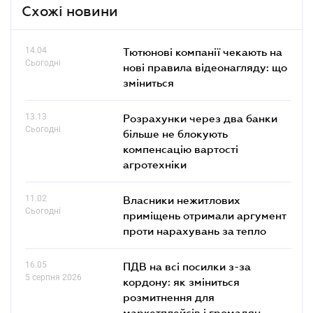
Схожі новини
14.04
Тютюнові компанії чекають на
Сьогодні
нові правила відеонагляду: що
зміниться
13.13
Розрахунки через два банки
Сьогодні
більше не блокують
компенсацію вартості
агротехніки
11.02
Власники нежитлових
Сьогодні
приміщень отримали аргумент
проти нарахувань за тепло
16.05
ПДВ на всі посилки з-за
5 серпня 2026
кордону: як зміниться
розмитнення для
маркетплейсів і громадян