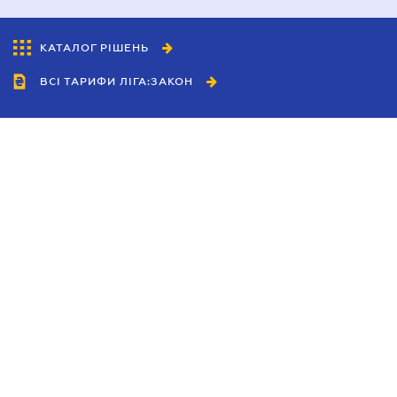
КАТАЛОГ РІШЕНЬ
ВСІ ТАРИФИ ЛІГА:ЗАКОН
Співробітництво
Агенти
Дилери
Політика конфіденційності
Умови використання сайту
Реклама
Блог
Новини компанії
Керівництва
Каталоги компаній