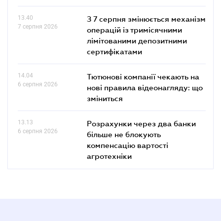
13.40
З 7 серпня змінюється механізм
7 серпня 2026
операцій із тримісячними
лімітованими депозитними
сертифікатами
14.04
Тютюнові компанії чекають на
6 серпня 2026
нові правила відеонагляду: що
зміниться
13.13
Розрахунки через два банки
6 серпня 2026
більше не блокують
компенсацію вартості
агротехніки