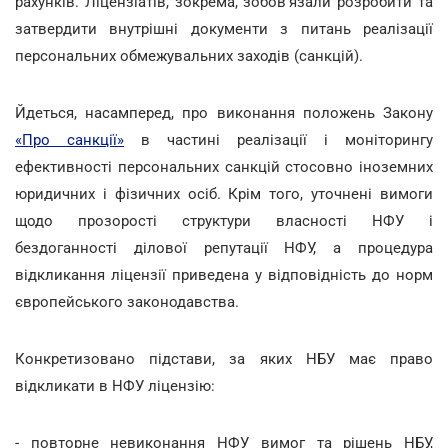
рахунків. Ліцензіатів, зокрема, зобов'язали розробити та
затвердити внутрішні документи з питань реалізації
персональних обмежувальних заходів (санкцій).
Йдеться, насамперед, про виконання положень Закону
«Про санкції»
в частині реалізації і моніторингу
ефективності персональних санкцій стосовно іноземних
юридичних і фізичних осіб. Крім того, уточнені вимоги
щодо прозорості структури власності НФУ і
бездоганності ділової репутації НФУ, а процедура
відкликання ліцензії приведена у відповідність до норм
європейського законодавства.
Конкретизовано підстави, за яких НБУ має право
відкликати в НФУ ліцензію:
- повторне невиконання НФУ вимог та рішень НБУ,