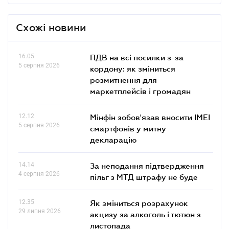
Схожі новини
16.05
ПДВ на всі посилки з-за
5 серпня 2026
кордону: як зміниться
розмитнення для
маркетплейсів і громадян
12.12
Мінфін зобов'язав вносити IMEI
5 серпня 2026
смартфонів у митну
декларацію
14.14
За неподання підтвердження
4 серпня 2026
пільг з МТД штрафу не буде
12.35
Як зміниться розрахунок
29 липня 2026
акцизу за алкоголь і тютюн з
листопада