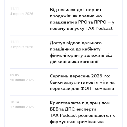
11.11
Від посилок до інтернет-
4 серпня 2026
продажів: як правильно
працювати з РРО та ПРРО – у
новому випуску TAX Podcast
11.11
Доступ відповідального
3 серпня 2026
працівника до кабінету
фінмоніторингу залежить від
дій керівника компанії
09.05
Серпень-вересень 2026-го:
28 липня 2026
банки запустять нові ліміти на
перекази для ФОП і компаній
16.14
Криптовалюта під прицілом
17 липня 2026
БЕБ та ДПС: експерти
TAX Podcast розповідають, як
формується кримінальна