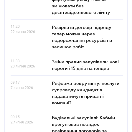
змінювати без
десятивідсоткового ліміту
11.20
Розірвати договір підряду
22 липня 2026
тепер можна через
подорожчання ресурсів на
залишок робіт
11.33
Зміни правил закупівель: нові
20 липня 2026
пороги і 15 днів на тендер
09.17
Реформа рекрутингу: послуги
7 липня 2026
супроводу кандидатів
надаватимуть приватні
компанії
09.15
Будівельні закупівлі: Кабмін
2 липня 2026
врегулював порядок
розірвання договорів за