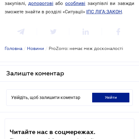
закупівлі,
допорогові
або
особливі
закупівлі ви завжди
зможете знайти в розділі «Ситуації»
ІПС ЛІГА:ЗАКОН
.
Головна
/
Новини
/
ProZorro: немає меж досконалості
Залиште коментар
Увійдіть, щоб залишити коментар
увійти
Читайте нас в соцмережах.