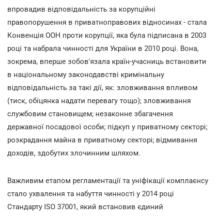
впровадив відповідальність за корупційні
правопорушення в приватноправових відносинах - стала
Конвенція ООН проти корупції, яка була підписана в 2003
році та набрала чинності для України в 2010 році. Вона,
зокрема, вперше зобов'язала країн-учасниць встановити
в національному законодавстві кримінальну
відповідальність за такі дії, як: зловживання впливом
(тиск, обіцянка надати перевагу тощо); зловживання
службовим становищем; незаконне збагачення
державної посадової особи; підкуп у приватному секторі;
розкрадання майна в приватному секторі; відмивання
доходів, здобутих злочинним шляхом.
Важливим етапом регламентації та уніфікації комплаєнсу
стало ухвалення та набуття чинності у 2014 році
Стандарту ISO 37001, який встановив єдиний