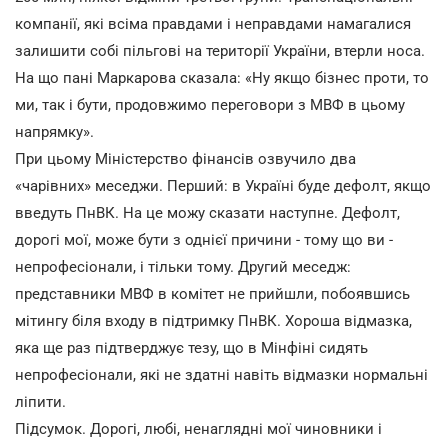
компанії, які всіма правдами і неправдами намагалися
залишити собі пільгові на території України, втерли носа.
На що пані Маркарова сказала: «Ну якщо бізнес проти, то
ми, так і бути, продовжимо переговори з МВФ в цьому
напрямку».
При цьому Міністерство фінансів озвучило два
«чарівних» меседжи. Перший: в Україні буде дефолт, якщо
введуть ПнВК. На це можу сказати наступне. Дефолт,
дорогі мої, може бути з однієї причини - тому що ви -
непрофесіонали, і тільки тому. Другий меседж:
представники МВФ в комітет не прийшли, побоявшись
мітингу біля входу в підтримку ПнВК. Хороша відмазка,
яка ще раз підтверджує тезу, що в Мінфіні сидять
непрофесіонали, які не здатні навіть відмазки нормальні
ліпити.
Підсумок. Дорогі, любі, ненаглядні мої чиновники і