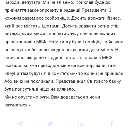
народні депутати. Ми не зліземо. Конклав буде до
прийняття законопроекту в редакції Президента. З
кожним разом все серйозніше. Досить вважати бізнес,
який вас містить, ідіотами. Досить вважати активістів
лохами, яким можна впарити казку про переляканих
представників МВФ. На мітингу були і поліція, і військові,
всі депутати безперешкодно потрапили до комітету. Ні,
звичайно, якщо ви як єдині контактні особи з МВФ
сказали їм: «Не приходьте, ми вже все порішали, та й
клоуни там будуть під комітетом» - то вони і не прийшли.
Або ви їх не покликали. Представниця Світового банку
була присутня, її ніщо не злякало.
Ми не опустимо руки. Вам доведеться з нами
рахуватися.»