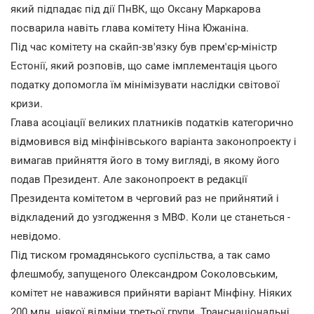
який підпадає під дії ПнВК, що Оксану Маркарова
посварила навіть глава комітету Ніна Южаніна.
Під час комітету на скайп-зв'язку був прем'єр-міністр
Естонії, який розповів, що саме імплементація цього
податку допомогла їм мінімізувати наслідки світової
кризи.
Глава асоціації великих платників податків категорично
відмовився від мінфінівського варіанта законопроекту і
вимагав прийняття його в тому вигляді, в якому його
подав Президент. Але законопроект в редакції
Президента комітетом в черговий раз не прийнятий і
відкладений до узгодження з МВФ. Коли це станеться -
невідомо.
Під тиском громадянського суспільства, а так само
флешмобу, запущеного Олександром Соколовським,
комітет не наважився прийняти варіант Мінфіну. Ніяких
200 млн, ніякої відміни третьої групи. Транснаціональні