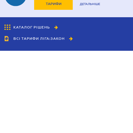
ТАРИФИ
ДЕТАЛЬНІШЕ
КАТАЛОГ РІШЕНЬ
ВСІ ТАРИФИ ЛІГА:ЗАКОН
Співробітництво
Агенти
Дилери
Політика конфіденційності
Умови використання сайту
Реклама
Блог
Новини компанії
Керівництва