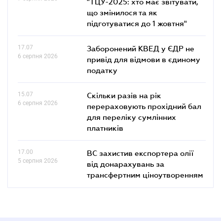
"ТЦУ-2025: хто має звітувати,
що змінилося та як
підготуватися до 1 жовтня"
17.07
Заборонений КВЕД у ЄДР не
6 серпня 2026
привід для відмови в єдиному
податку
15.07
Скільки разів на рік
6 серпня 2026
перераховують прохідний бал
для переліку сумлінних
платників
17.00
ВС захистив експортера олії
5 серпня 2026
від донарахувань за
трансфертним ціноутворенням