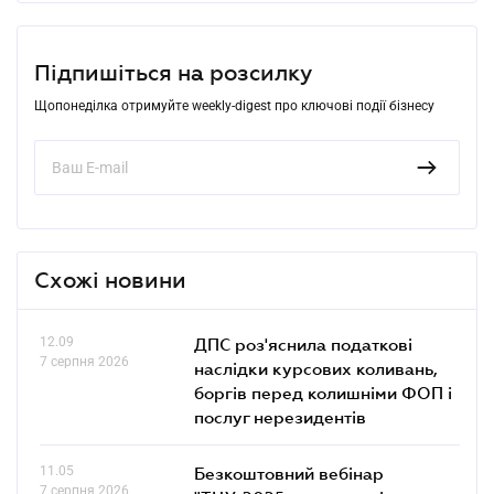
Підпишіться на розсилку
Щопонеділка отримуйте weekly-digest про ключові події бізнесу
Схожі новини
12.09
ДПС роз'яснила податкові
7 серпня 2026
наслідки курсових коливань,
боргів перед колишніми ФОП і
послуг нерезидентів
11.05
Безкоштовний вебінар
7 серпня 2026