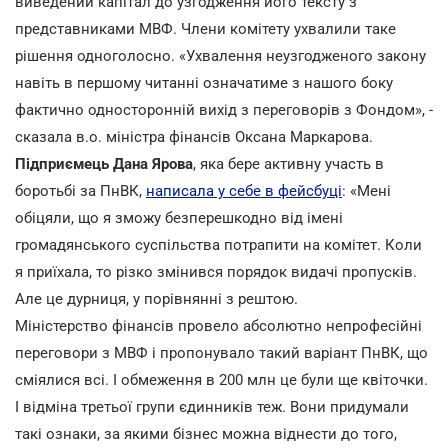
виведений капітал до узгодження його тексту з
представниками МВФ. Члени комітету ухвалили таке
рішення одноголосно. «Ухвалення неузгодженого закону
навіть в першому читанні означатиме з нашого боку
фактично односторонній вихід з переговорів з Фондом», -
сказала в.о. міністра фінансів Оксана Маркарова.
Підприємець Дана Ярова
, яка бере активну участь в
боротьбі за ПнВК,
написала у себе в фейсбуці
: «Мені
обіцяли, що я зможу безперешкодно від імені
громадянського суспільства потрапити на комітет. Коли
я приїхала, то різко змінився порядок видачі пропусків.
Але це дурниця, у порівнянні з рештою.
Міністерство фінансів провело абсолютно непрофесійні
переговори з МВФ і пропонувало такий варіант ПнВК, що
сміялися всі. І обмеження в 200 млн це були ще квіточки.
І відміна третьої групи єдинників теж. Вони придумали
такі ознаки, за якими бізнес можна віднести до того,