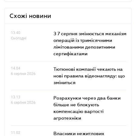
Схожі новини
13.40
З 7 серпня змінюється механізм
Сьогодні
операцій із тримісячними
лімітованими депозитними
сертифікатами
14.04
Тютюнові компанії чекають на
6 серпня 2026
нові правила відеонагляду: що
зміниться
13.13
Розрахунки через два банки
6 серпня 2026
більше не блокують
компенсацію вартості
агротехніки
11.02
Власники нежитлових