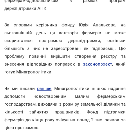
фермерам-одноосібникам в рамках програм
держпідтримки АПК.
За словами керівника фонду Юрія Апалькова, на
сьогоднішній день ця категорія фермерів не може
скористатися програмою держпідтримки, оскільки
більшість з них не зареєстровані як підприємці. Цю
проблему повинні вирішити створення реєстру та
внесення відповідних поправок в
законопроект
, який
готує Мінагрополітики.
Як ми писали
раніше
, Мінагрополітики ініціює надання
допомоги новоствореним малим фермерським
господарствам, виходячи з розміру земельної ділянки та
кількості зайнятих працівників. Фонд підтримки
фермерів до кінця року очікує на понад 2 тис. заявок за
цією програмою.